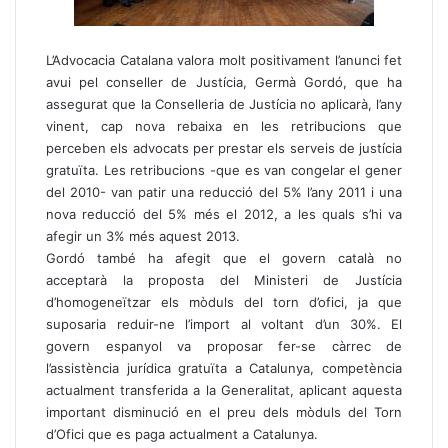
L’Advocacia Catalana valora molt positivament l’anunci fet
avui pel conseller de Justícia, Germà Gordó, que ha
assegurat que la Conselleria de Justícia no aplicarà, l’any
vinent, cap nova rebaixa en les retribucions que
perceben els advocats per prestar els serveis de justícia
gratuïta. Les retribucions -que es van congelar el gener
del 2010- van patir una reducció del 5% l’any 2011 i una
nova reducció del 5% més el 2012, a les quals s’hi va
afegir un 3% més aquest 2013.
Gordó també ha afegit que el govern català no
acceptarà la proposta del
Ministeri de Justícia
d’homogeneïtzar els mòduls del torn d’ofici, ja que
suposaria reduir-ne l’import al voltant d’un 30%.
El
govern espanyol va proposar fer-se càrrec de
l’assistència jurídica gratuïta a Catalunya, competència
actualment transferida a la Generalitat, aplicant aquesta
important disminució en el preu dels mòduls del Torn
d’Ofici que es paga actualment a Catalunya.