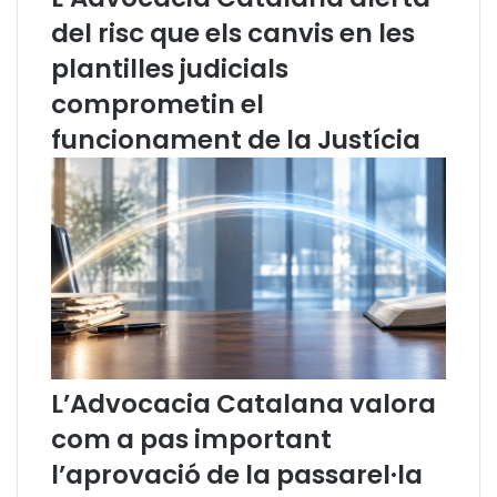
n
(
del risc que els canvis en les
r
n
plantilles judicials
e
o
s
v
comprometin el
a
e
funcionament de la Justícia
p
m
e
b
r
r
p
e
o
2
s
0
i
1
c
3
i
)
o
n
a
L’Advocacia Catalana valora
r
com a pas important
-
s
l’aprovació de la passarel·la
e