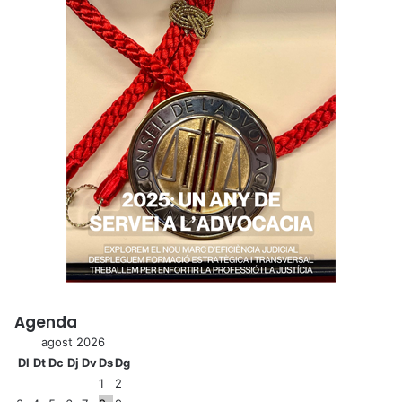
Agenda
agost 2026
Dl
Dt
Dc
Dj
Dv
Ds
Dg
1
2