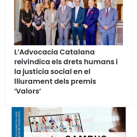
m
e
s
l
e
g
i
s
L’Advocacia Catalana
l
reivindica els drets humans i
a
t
la justícia social en el
i
v
lliurament dels premis
e
‘Valors’
s
p
r
o
m
o
g
u