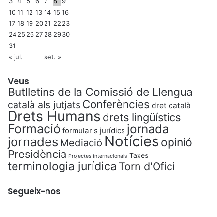
3
4
5
6
7
8
9
10
11
12
13
14
15
16
17
18
19
20
21
22
23
24
25
26
27
28
29
30
31
« jul.
set. »
Veus
Butlletins de la Comissió de Llengua
Conferències
català als jutjats
dret català
Drets Humans
drets lingüístics
Formació
jornada
formularis jurídics
Notícies
jornades
opinió
Mediació
Presidència
Taxes
Projectes Internacionals
terminologia jurídica
Torn d'Ofici
Segueix-nos