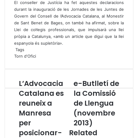
El conseller de Justícia ha fet aquestes declaracions
durant la inauguració de les Jornades de les Juntes de
Govern del Consell de l’Advocacia Catalana, al Monestir
de Sant Benet de Bages, on també ha afirmat, sobre la
Llei de col·legis professionals, que impulsarà una llei
pròpia a Catalunya, «amb un article que digui que la llei
espanyola és supletòria».
Tags
Torn d'Ofici
L’Advocacia
e-Butlletí de
L
e
’
-
Catalana es
la Comissió
A
B
reuneix a
de Llengua
d
u
v
t
Manresa
(novembre
o
l
c
per
l
2013)
a
e
posicionar-
Related
c
t