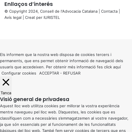
Enllaços d’interés
© Copyright 2024, Consell de l'Advocacia Catalana |
Contacta
|
Avís legal
| Creat per
IURISTEL
X
Facebook
X
WhatsApp
Telegram
Viber
Back
to
top
button
Els informem que la nostra web disposa de cookies tercers i
permanents, que ens permet obtenir informació de navegació dels
usuaris que accedeixen. Per obtenir més informació fes click
aquí
Configurar cookies
ACCEPTAR
-
REFUSAR
Tanca
Visió general de privadesa
Aquest lloc web utilitza cookies per millorar la vostra experiència
mentre navegueu pel lloc web. D’aquestes, les cookies que es
classifiquen com a necessàries s’emmagatzemen al vostre navegador,
ja que són essencials per al funcionament de les funcionalitats
bàsiques del lloc web. També fem servir cookies de tercers que ens