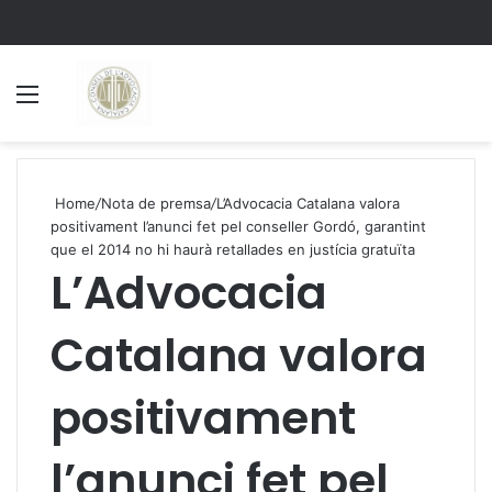
Menu
S
Home
/
Nota de premsa
/
L’Advocacia Catalana valora
positivament l’anunci fet pel conseller Gordó, garantint
que el 2014 no hi haurà retallades en justícia gratuïta
L’Advocacia
Catalana valora
positivament
l’anunci fet pel