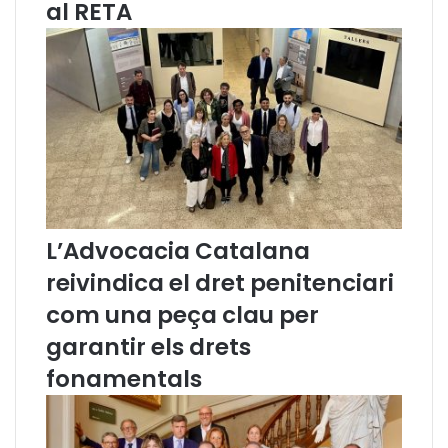
al RETA
d
a
v
a
n
t
l
e
s
ú
l
L’Advocacia Catalana
t
i
reivindica el dret penitenciari
m
e
com una peça clau per
s
garantir els drets
r
e
fonamentals
f
o
r