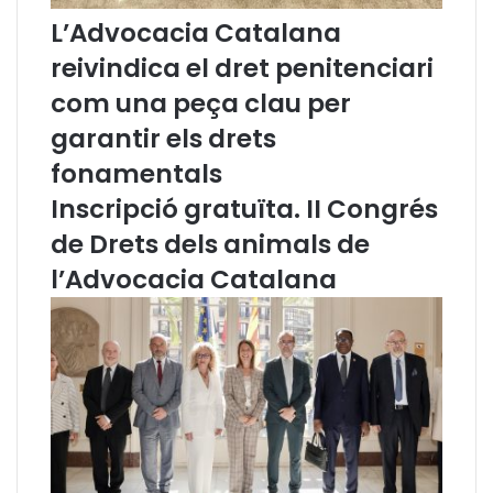
t
r
L’Advocacia Catalana
e
e
d
n
reivindica el dret penitenciari
e
u
com una peça clau per
l
n
g
d
garantir els drets
o
e
fonamentals
v
b
e
a
Inscripció gratuïta. II Congrés
r
t
de Drets dels animals de
n
p
e
e
l’Advocacia Catalana
s
r
t
d
a
e
t
c
a
i
l
d
d
i
e
r
r
e