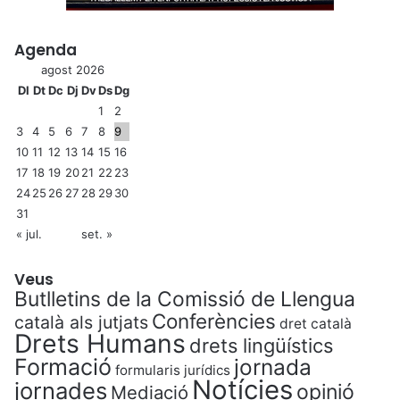
Agenda
agost 2026
Dl
Dt
Dc
Dj
Dv
Ds
Dg
1
2
3
4
5
6
7
8
9
10
11
12
13
14
15
16
17
18
19
20
21
22
23
24
25
26
27
28
29
30
31
« jul.
set. »
Veus
Butlletins de la Comissió de Llengua
Conferències
català als jutjats
dret català
Drets Humans
drets lingüístics
Formació
jornada
formularis jurídics
Notícies
jornades
opinió
Mediació