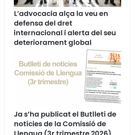
e
l
c
f
L’advocacia alça la veu en
e
u
n
t
defensa del dret
t
u
internacional i alerta del seu
r
r
a
d
deteriorament global
l
e
i
l
t
a
z
p
a
r
r
o
e
f
l
e
s
s
j
s
u
i
Ja s’ha publicat el Butlletí de
t
ó
j
i
notícies de la Comissió de
a
d
Llengua (3r trimestre 2026)
t
e