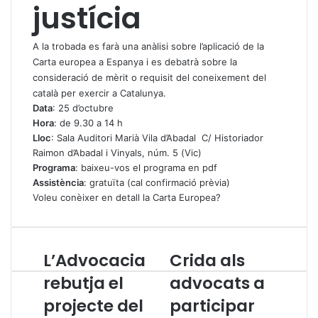
justícia
A la trobada es farà una anàlisi sobre l’aplicació de la
Carta europea a Espanya i es debatrà sobre la
consideració de mèrit o requisit del coneixement del
català per exercir a Catalunya.
Data
: 25 d’octubre
Hora
: de 9.30 a 14 h
Lloc
: Sala Auditori Marià Vila d’Abadal C/ Historiador
Raimon d’Abadal i Vinyals, núm. 5 (Vic)
Programa
: baixeu-vos el
programa en pdf
Assistència
: gratuïta (cal confirmació prèvia)
Voleu conèixer en detall la
Carta Europea
?
L’Advocacia
Crida als
L
C
’
r
rebutja el
advocats a
A
i
projecte del
participar
d
d
v
a