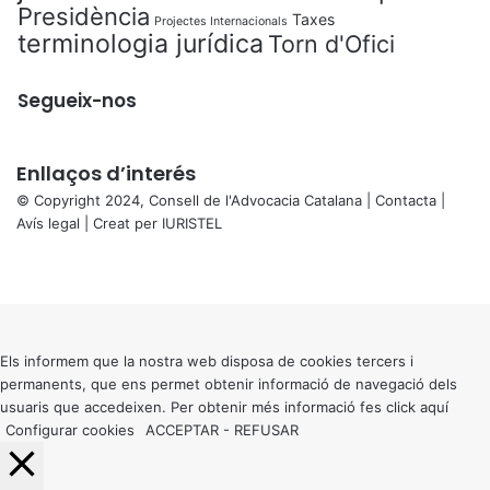
Presidència
Taxes
Projectes Internacionals
terminologia jurídica
Torn d'Ofici
Segueix-nos
Enllaços d’interés
© Copyright 2024, Consell de l'Advocacia Catalana |
Contacta
|
Avís legal
| Creat per
IURISTEL
X
Facebook
X
WhatsApp
Telegram
Viber
Back
to
top
button
Els informem que la nostra web disposa de cookies tercers i
permanents, que ens permet obtenir informació de navegació dels
usuaris que accedeixen. Per obtenir més informació fes click
aquí
Configurar cookies
ACCEPTAR
-
REFUSAR