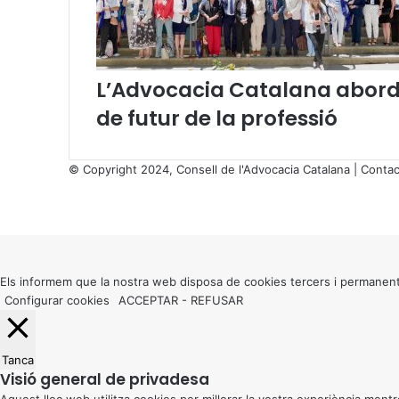
c
t
u
b
r
L’Advocacia Catalana aborda
e
de futur de la professió
2
0
1
3
© Copyright 2024, Consell de l'Advocacia Catalana |
Contac
)
X
Facebook
X
WhatsApp
Telegram
Viber
Back
to
top
button
Els informem que la nostra web disposa de cookies tercers i permanent
Configurar cookies
ACCEPTAR
-
REFUSAR
Tanca
Visió general de privadesa