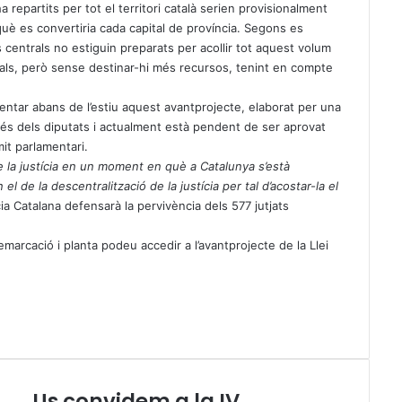
ha repartits per tot el territori català serien provisionalment
què es convertiria cada capital de província. Segons es
s centrals no estiguin preparats per acollir tot aquest volum
nals, però sense destinar-hi més recursos, tenint en compte
sentar abans de l’estiu aquest avantprojecte, elaborat per una
rés dels diputats i actualment està pendent de ser aprovat
mit parlamentari.
de la justícia en un moment en què a Catalunya s’està
 el de la descentralització de la justícia per tal d’acostar-la el
ia Catalana defensarà la pervivència dels 577 jutjats
emarcació i planta
podeu accedir a l’avantprojecte de la Llei
Us convidem a la IV
U