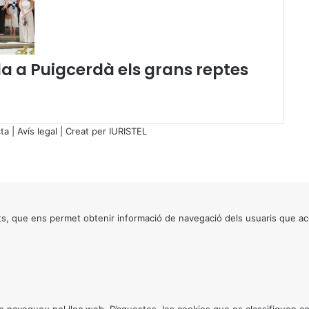
j
u
s
t
í
 a Puigcerdà els grans reptes
c
i
a
ta
|
Avís legal
| Creat per
IURISTEL
s, que ens permet obtenir informació de navegació dels usuaris que ac