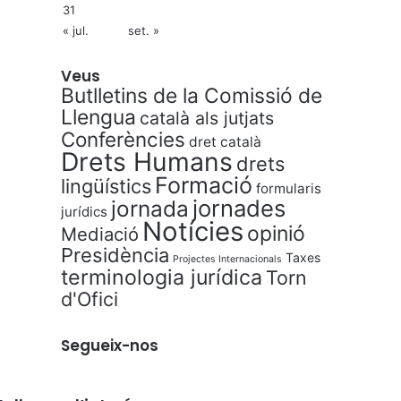
31
« jul.
set. »
Veus
Butlletins de la Comissió de
Llengua
català als jutjats
Conferències
dret català
Drets Humans
drets
Formació
lingüístics
formularis
jornades
jornada
jurídics
Notícies
opinió
Mediació
Presidència
Taxes
Projectes Internacionals
terminologia jurídica
Torn
d'Ofici
Segueix-nos