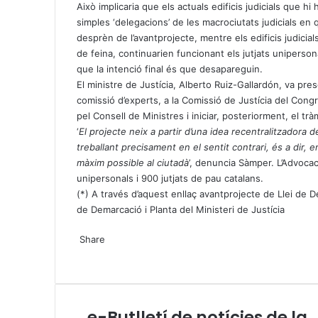
Això implicaria que els actuals edificis judicials que hi 
simples ‘delegacions’ de les macrociutats judicials en 
desprèn de l’avantprojecte, mentre els edificis judicial
de feina, continuarien funcionant els jutjats uniperso
que la intenció final és que desapareguin.
El ministre de Justícia, Alberto Ruiz-Gallardón, va pre
comissió d’experts, a la Comissió de Justícia del Cong
pel Consell de Ministres i iniciar, posteriorment, el trà
‘
El projecte neix a partir d’una idea recentralitzadora 
treballant precisament en el sentit contrari, és a dir, en
màxim possible al ciutadà
’, denuncia Sàmper. L’Advocac
unipersonals i 900 jutjats de pau catalans.
(*) A través d’aquest enllaç
avantprojecte de Llei de D
de Demarcació i Planta del Ministeri de Justícia
X
W
T
Share
h
e
X
a
l
W
T
S
P
t
e
h
e
h
r
s
g
a
l
a
i
A
r
t
e
r
n
e-Butlletí de notícies de la
e
p
a
s
g
e
t