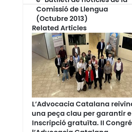
-
p
m
A
r
v
Comissió de Llengua
B
p
a
i
(Octubre 2013)
u
p
m
a
t
E
Related Articles
l
m
l
a
e
i
t
l
í
d
e
n
o
t
í
c
L’Advocacia Catalana reivind
i
e
una peça clau per garantir 
s
Inscripció gratuïta. II Congr
d
e