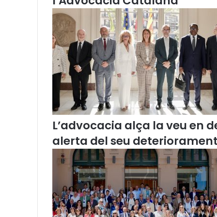
l’Advocacia Catalana
l
a
C
o
m
i
s
s
i
ó
d
e
L’advocacia alça la veu en de
L
l
alerta del seu deteriorament
e
n
g
u
a
(
O