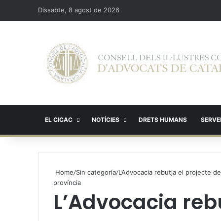
Dissabte, 8 agost de 2026
EL CICAC
NOTÍCIES
DRETS HUMANS
SERVEI
Home
/
Sin categoría
/
L’Advocacia rebutja el projecte del
província
L’Advocacia rebu