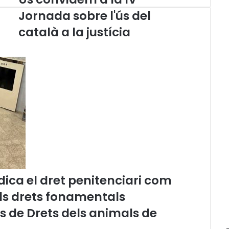
s
Jornada sobre l'ús del
c
català a la justícia
o
n
v
i
d
e
m
a
l
a
I
V
J
o
ica el dret penitenciari com
r
n
els drets fonamentals
a
és de Drets dels animals de
d
a