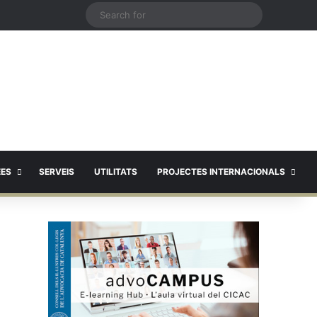
X
Search
for
EES
SERVEIS
UTILITATS
PROJECTES INTERNACIONALS