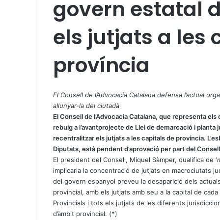
govern estatal d
els jutjats a les
província
X
W
T
h
e
El Consell de l’Advocacia Catalana defensa l’actual organ
a
l
allunyar-la del ciutadà
t
e
El Consell de l’Advocacia Catalana, que representa els 
s
g
rebuig a l’avantprojecte de Llei de demarcació i planta 
A
r
recentralitzar els jutjats a les capitals de província. L
p
a
Diputats, està pendent d’aprovació per part del Consell
p
m
El president del Consell, Miquel Sàmper, qualifica de ‘
implicaria la concentració de jutjats en macrociutats ju
del govern espanyol preveu la desaparició dels actuals 
provincial, amb els jutjats amb seu a la capital de cad
Provincials i tots els jutjats de les diferents jurisdicci
d’àmbit provincial. (*)