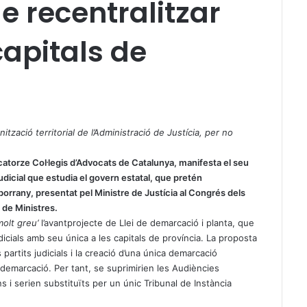
e recentralitzar
 capitals de
ització territorial de l’Administració de Justícia, per no
catorze Col·legis d’Advocats de Catalunya, manifesta el seu
judicial que estudia el govern estatal, que pretén
’esborrany, presentat pel Ministre de Justícia al Congrés dels
 de Ministres.
molt greu’
l’avantprojecte de Llei de demarcació i planta, que
dicials amb seu única a les capitals de província. La proposta
partits judicials i la creació d’una única demarcació
a demarcació. Per tant, se suprimirien les Audiències
ons i serien substituïts per un únic Tribunal de Instància