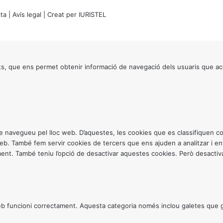
ta
|
Avís legal
| Creat per
IURISTEL
s, que ens permet obtenir informació de navegació dels usuaris que ac
ntre navegueu pel lloc web. D’aquestes, les cookies que es classifiquen
 web. També fem servir cookies de tercers que ens ajuden a analitzar i 
. També teniu l’opció de desactivar aquestes cookies. Però desactivar
 funcioni correctament. Aquesta categoria només inclou galetes que gar