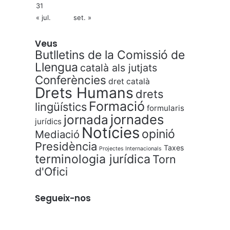
31
« jul.
set. »
Veus
Butlletins de la Comissió de
Llengua
català als jutjats
Conferències
dret català
Drets Humans
drets
Formació
lingüístics
formularis
jornades
jornada
jurídics
Notícies
opinió
Mediació
Presidència
Taxes
Projectes Internacionals
terminologia jurídica
Torn
d'Ofici
Segueix-nos