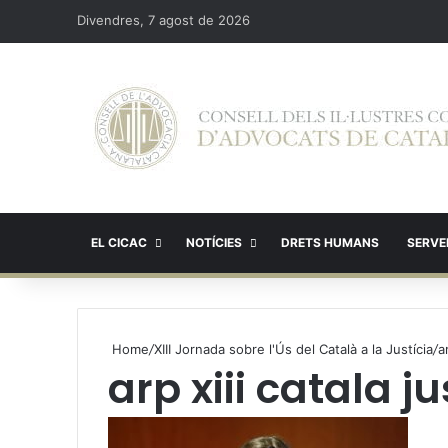
Divendres, 7 agost de 2026
EL CICAC
NOTÍCIES
DRETS HUMANS
SERVEI
Home
/
XIII Jornada sobre l'Ús del Català a la Justícia
/
a
arp xiii catala ju