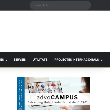
X
Search
for
EES
SERVEIS
UTILITATS
PROJECTES INTERNACIONALS