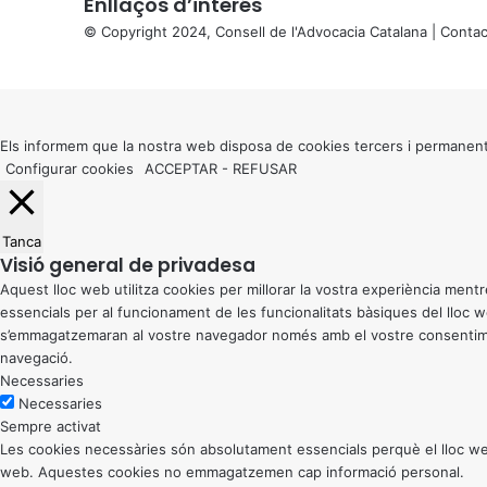
Enllaços d’interés
© Copyright 2024, Consell de l'Advocacia Catalana |
Contac
X
Back
to
top
button
Els informem que la nostra web disposa de cookies tercers i permanent
Configurar cookies
ACCEPTAR
-
REFUSAR
Tanca
Visió general de privadesa
Aquest lloc web utilitza cookies per millorar la vostra experiència me
essencials per al funcionament de les funcionalitats bàsiques del lloc
s’emmagatzemaran al vostre navegador només amb el vostre consentiment
navegació.
Necessaries
Necessaries
Sempre activat
Les cookies necessàries són absolutament essencials perquè el lloc web
web. Aquestes cookies no emmagatzemen cap informació personal.