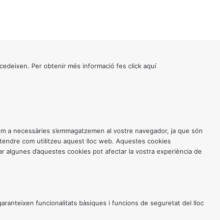
cedeixen. Per obtenir més informació fes click
aquí
 com a necessàries s’emmagatzemen al vostre navegador, ja que són
entendre com utilitzeu aquest lloc web. Aquestes cookies
 algunes d’aquestes cookies pot afectar la vostra experiència de
anteixen funcionalitats bàsiques i funcions de seguretat del lloc