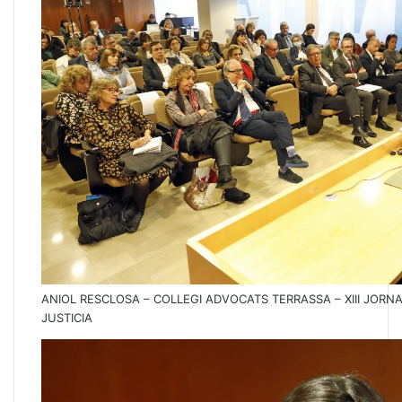
ANIOL RESCLOSA – COLLEGI ADVOCATS TERRASSA – XIII JORN
JUSTICIA