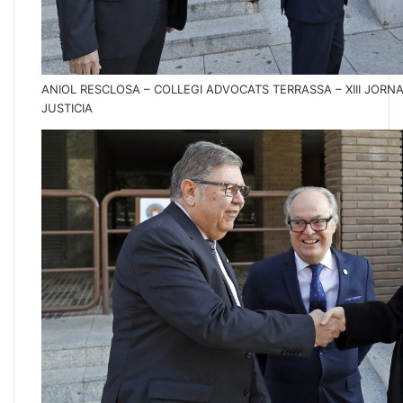
ANIOL RESCLOSA – COLLEGI ADVOCATS TERRASSA – XIII JORN
JUSTICIA