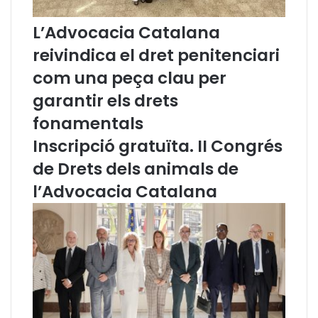
S
r
O
a
L’Advocacia Catalana
J
p
P
a
reivindica el dret penitenciari
e
r
com una peça clau per
n
t
i
i
garantir els drets
t
c
fonamentals
e
i
n
p
Inscripció gratuïta. II Congrés
c
a
de Drets dels animals de
i
r
a
e
l’Advocacia Catalana
r
n
i
f
2
o
0
r
1
m
6
a
c
i
o