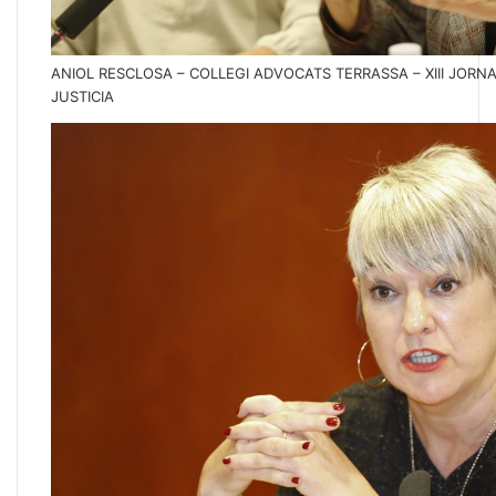
ANIOL RESCLOSA – COLLEGI ADVOCATS TERRASSA – XIII JORN
JUSTICIA