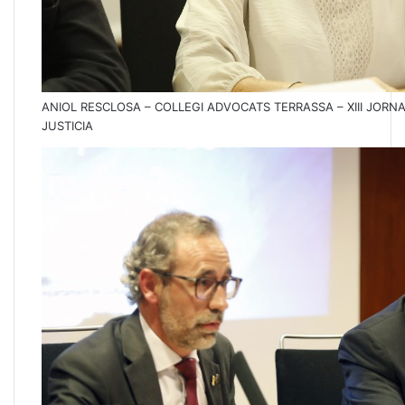
ANIOL RESCLOSA – COLLEGI ADVOCATS TERRASSA – XIII JORN
JUSTICIA