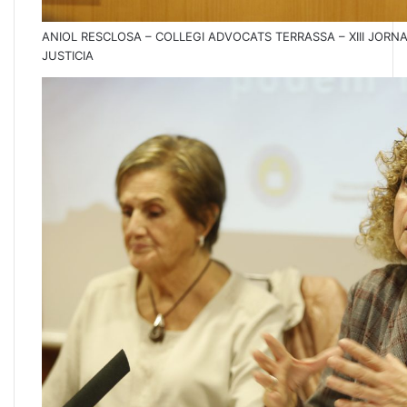
ANIOL RESCLOSA – COLLEGI ADVOCATS TERRASSA – XIII JORN
JUSTICIA