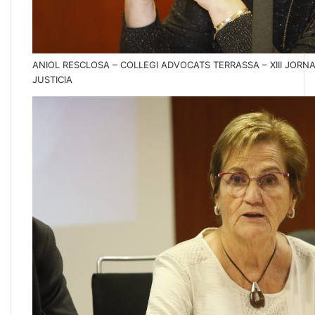
ANIOL RESCLOSA – COLLEGI ADVOCATS TERRASSA – XIII JORN
JUSTICIA