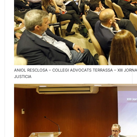
ANIOL RESCLOSA – COLLEGI ADVOCATS TERRASSA – XIII JORN
JUSTICIA