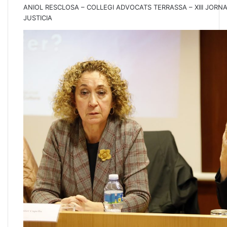
ANIOL RESCLOSA – COLLEGI ADVOCATS TERRASSA – XIII JORN
JUSTICIA