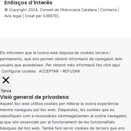
Enllaços d’interés
© Copyright 2024, Consell de l'Advocacia Catalana |
Contacta
|
Avís legal
| Creat per
IURISTEL
X
Facebook
X
WhatsApp
Telegram
Viber
Back
to
top
button
Els informem que la nostra web disposa de cookies tercers i
permanents, que ens permet obtenir informació de navegació dels
usuaris que accedeixen. Per obtenir més informació fes click
aquí
Configurar cookies
ACCEPTAR
-
REFUSAR
Tanca
Visió general de privadesa
Aquest lloc web utilitza cookies per millorar la vostra experiència
mentre navegueu pel lloc web. D’aquestes, les cookies que es
classifiquen com a necessàries s’emmagatzemen al vostre navegador,
ja que són essencials per al funcionament de les funcionalitats
bàsiques del lloc web. També fem servir cookies de tercers que ens