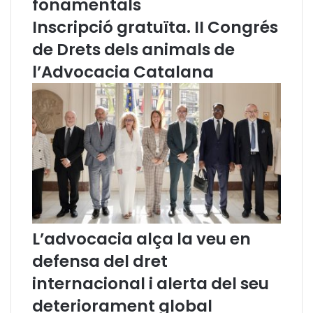
fonamentals
t
Inscripció gratuïta. II Congrés
a
,
de Drets dels animals de
l
l’Advocacia Catalana
’
E
x
c
m
a
.
S
r
a
.
E
L’advocacia alça la veu en
n
defensa del dret
c
a
internacional i alerta del seu
r
deteriorament global
n