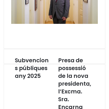
Subvencion
Presa de
S
P
u
r
s públiques
possessió
b
e
any 2025
de la nova
v
s
e
a
presidenta,
n
d
c
e
l’Excma.
i
p
Sra.
o
o
n
s
Encarna