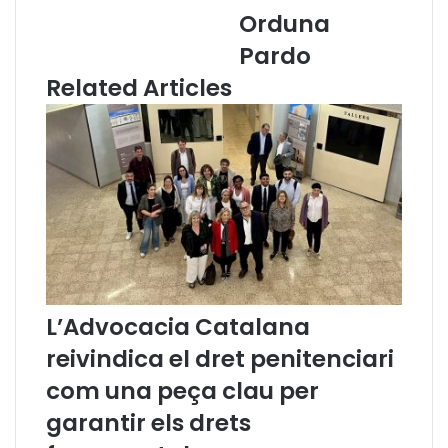
s
s
Orduna
p
e
ú
s
Pardo
b
s
Related Articles
l
i
i
ó
q
d
u
e
e
l
s
a
a
n
n
o
y
v
2
a
0
p
L’Advocacia Catalana
2
r
5
e
reivindica el dret penitenciari
s
i
com una peça clau per
d
garantir els drets
e
n