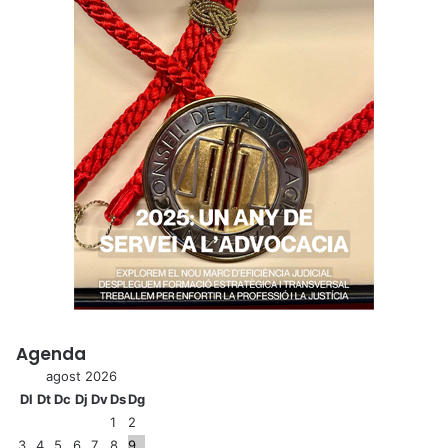
Agenda
agost 2026
Dl
Dt
Dc
Dj
Dv
Ds
Dg
1
2
3
4
5
6
7
8
9