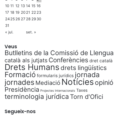
10
11
12
13
14
15
16
17
18
19
20
21
22
23
24
25
26
27
28
29
30
31
« jul.
set. »
Veus
Butlletins de la Comissió de Llengua
Conferències
català als jutjats
dret català
Drets Humans
drets lingüístics
Formació
jornada
formularis jurídics
Notícies
jornades
opinió
Mediació
Presidència
Taxes
Projectes Internacionals
terminologia jurídica
Torn d'Ofici
Segueix-nos