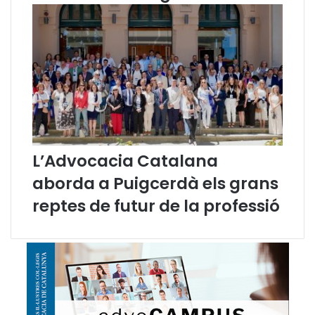
a
O
r
d
u
n
a
P
a
r
L’Advocacia Catalana
d
o
aborda a Puigcerdà els grans
reptes de futur de la professió