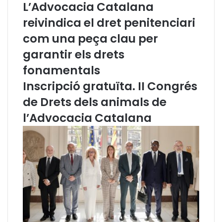
L’Advocacia Catalana
d
e
reivindica el dret penitenciari
e
s
l
i
com una peça clau per
'
d
A
e
garantir els drets
d
n
fonamentals
v
t
o
,
Inscripció gratuïta. II Congrés
c
l
de Drets dels animals de
a
’
c
E
l’Advocacia Catalana
i
x
a
c
C
m
a
.
t
S
a
r
l
.
a
J
n
o
a
a