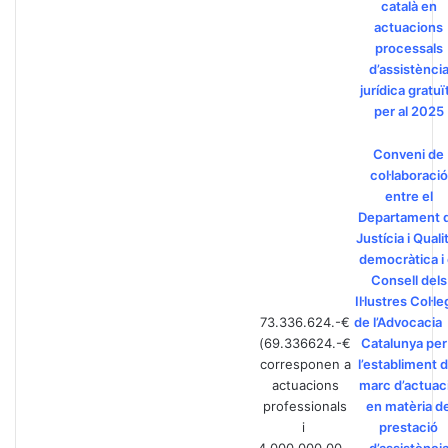
català en
actuacions
processals
d’assistènci
jurídica gratuï
per al 2025
Conveni de
col·laboració
entre el
Departament 
Justícia i Quali
democràtica i 
Consell dels
Il·lustres Col·le
73.336.624.-€
de l’Advocacia
(69.336624.-€
Catalunya per
corresponen a
l’establiment d
actuacions
marc d’actuac
professionals
en matèria d
i
prestació