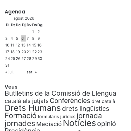
Agenda
agost 2026
Dl
Dt
Dc
Dj
Dv
Ds
Dg
1
2
3
4
5
6
7
8
9
10
11
12
13
14
15
16
17
18
19
20
21
22
23
24
25
26
27
28
29
30
31
« jul.
set. »
Veus
Butlletins de la Comissió de Llengua
Conferències
català als jutjats
dret català
Drets Humans
drets lingüístics
Formació
jornada
formularis jurídics
Notícies
jornades
opinió
Mediació
Presidència