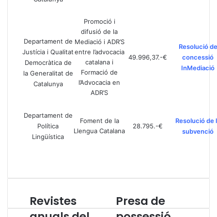
Promoció i
difusió de la
Departament de
Mediació i ADR’S
Resolució d
Justícia i Qualitat
entre l’advocacia
49.996,37.-€
concessió
catalana i
Democràtica de
InMediació
Formació de
la Generalitat de
l’Advocacia en
Catalunya
ADR’S
Departament de
Foment de la
Resolució de 
Política
28.795.-€
Llengua Catalana
subvenció
Lingüística
Revistes
Presa de
R
P
e
r
anuals del
possessió