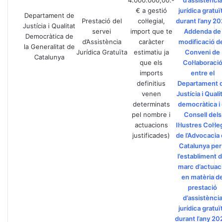
4.000.000,00.-
d’assistènci
€ a gestió
jurídica gratuï
Departament de
Prestació del
col·legial,
durant l’any 2
Justícia i Qualitat
servei
import que te
Addenda de
Democràtica de
d’Assistència
caràcter
modificació d
la Generalitat de
Jurídica Gratuïta
estimatiu ja
Conveni de
Catalunya
que els
Col·laboraci
imports
entre el
definitius
Departament 
venen
Justícia i Quali
determinats
democràtica i 
pel nombre i
Consell dels
actuacions
Il·lustres Col·le
justificades)
de l’Advocacia
Catalunya per
l’establiment d
marc d’actuac
en matèria d
prestació
d’assistènci
jurídica gratuï
durant l’any 20