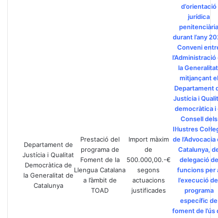
d’orientació
jurídica
penitenciàri
durant l’any 2
Conveni entr
l’Administració
la Generalitat
mitjançant e
Departament 
Justícia i Quali
democràtica i 
Consell dels
Il·lustres Col·le
Prestació del
Import màxim
de l’Advocacia
Departament de
programa de
de
Catalunya, d
Justícia i Qualitat
Foment de la
500.000,00.-€
delegació d
Democràtica de
Llengua Catalana
segons
funcions per 
la Generalitat de
a l’àmbit de
actuacions
l’execució de
Catalunya
TOAD
justificades
programa
específic de
foment de l’ús 