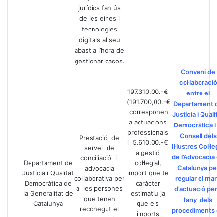
jurídics fan ús
de les eines i
tecnologies
digitals al seu
abast a l’hora de
gestionar casos.
Conveni de
col·laboració
197.310,00.-€
entre el
(191.700,00.-€
Departament 
corresponen
Justícia i Quali
a actuacions
Democràtica i 
professionals
Consell dels
Prestació de
i 5.610,00.-€
Il·lustres Col·le
servei de
a gestió
de l’Advocacia
conciliació i
Departament de
col·legial,
Catalunya pe
advocacia
Justícia i Qualitat
import que te
col·laborativa per
regular el ma
Democràtica de
caràcter
a les persones
d’actuació per
la Generalitat de
estimatiu ja
que tenen
l’any dels
Catalunya
que els
reconegut el
procediments 
imports