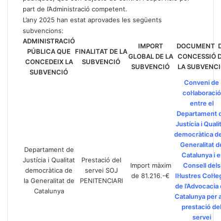
part de l’Administració competent.
L’any 2025 han estat aprovades les següents
subvencions:
ADMINISTRACIÓ
IMPORT
DOCUMENT 
PÚBLICA QUE
FINALITAT DE LA
GLOBAL DE LA
CONCESSIÓ 
CONCEDEIX LA
SUBVENCIÓ
SUBVENCIÓ
LA SUBVENC
SUBVENCIÓ
Conveni de
col·laboració
entre el
Departament 
Justícia i Quali
democràtica de
Generalitat d
Departament de
Catalunya i e
Justícia i Qualitat
Prestació del
Import màxim
Consell dels
democràtica de
servei SOJ
de 81.216.-€
Il·lustres Col·le
la Generalitat de
PENITENCIARI
de l’Advocacia
Catalunya
Catalunya per a
prestació de
servei