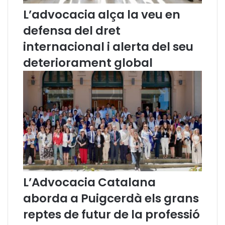
n
L’advocacia alça la veu en
R
a
defensa del dret
m
internacional i alerta del seu
o
n
deteriorament global
P
u
i
g
i
P
e
l
l
i
c
L’Advocacia Catalana
e
aborda a Puigcerdà els grans
r
reptes de futur de la professió