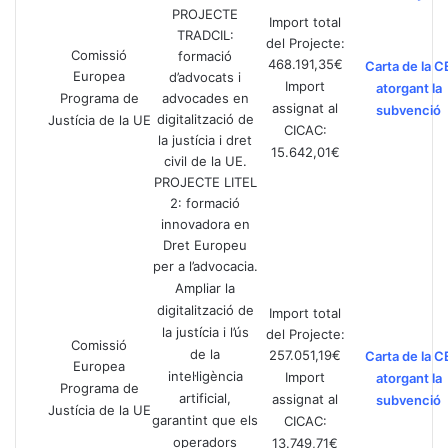
PROJECTE
Import total
TRADCIL:
del Projecte:
Comissió
formació
468.191,35€
Carta de la C
Europea
d’advocats i
Import
atorgant la
Programa de
advocades en
assignat al
subvenció
digitalització de
Justícia de la UE
CICAC:
la justícia i dret
15.642,01€
civil de la UE.
PROJECTE LITEL
2: formació
innovadora en
Dret Europeu
per a l’advocacia.
Ampliar la
digitalització de
Import total
la justícia i l’ús
del Projecte:
Comissió
de la
257.051,19€
Carta de la C
Europea
intel·ligència
Import
atorgant la
Programa de
artificial,
assignat al
subvenció
Justícia de la UE
garantint que els
CICAC:
operadors
13.749,71€