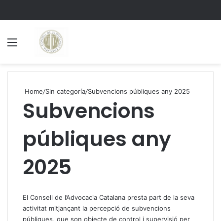
Menu
S
Home
/
Sin categoría
/
Subvencions públiques any 2025
Subvencions
públiques any
2025
El Consell de l’Advocacia Catalana presta part de la seva
activitat mitjançant la percepció de subvencions
públiques, que son objecte de control i supervisió per