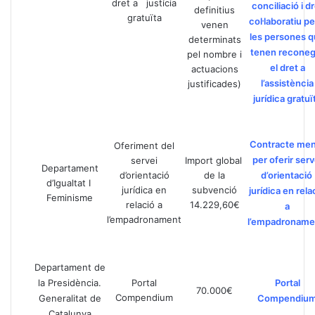
dret a justícia
conciliació i d
definitius
gratuïta
col·laboratiu pe
venen
les persones 
determinats
tenen reconeg
pel nombre i
el dret a
actuacions
l’assistència
justificades)
jurídica gratuï
Contracte me
Oferiment del
per oferir serv
servei
Import global
Departament
d’orientació
de la
d’orientació
d’Igualtat I
jurídica en
subvenció
jurídica en rela
Feminisme
relació a
14.229,60€
a
l’empadronament
l’empadroname
Departament de
la Presidència.
Portal
Portal
70.000€
Compendium
Generalitat de
Compendiu
Catalunya