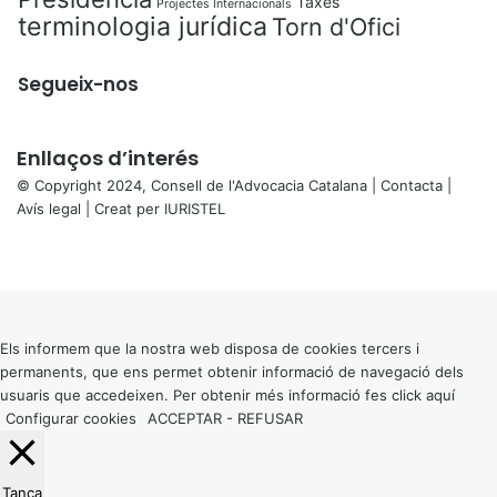
Taxes
Projectes Internacionals
terminologia jurídica
Torn d'Ofici
Segueix-nos
Enllaços d’interés
© Copyright 2024, Consell de l'Advocacia Catalana |
Contacta
|
Avís legal
| Creat per
IURISTEL
X
Facebook
X
WhatsApp
Telegram
Viber
Back
to
top
button
Els informem que la nostra web disposa de cookies tercers i
permanents, que ens permet obtenir informació de navegació dels
usuaris que accedeixen. Per obtenir més informació fes click
aquí
Configurar cookies
ACCEPTAR
-
REFUSAR
Tanca