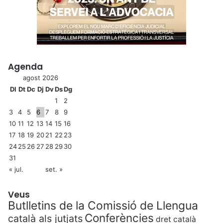
Agenda
agost 2026
Dl
Dt
Dc
Dj
Dv
Ds
Dg
1
2
3
4
5
6
7
8
9
10
11
12
13
14
15
16
17
18
19
20
21
22
23
24
25
26
27
28
29
30
31
« jul.
set. »
Veus
Butlletins de la Comissió de Llengua
Conferències
català als jutjats
dret català