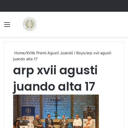
Menu
S
Home
/
XVIIè Premi Agustí Juandó i Royo
/
arp xvii agusti
juando alta 17
arp xvii agusti
juando alta 17