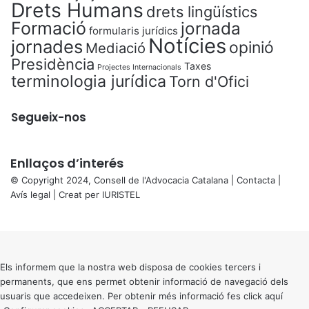
Drets Humans
drets lingüístics
Formació
jornada
formularis jurídics
Notícies
jornades
opinió
Mediació
Presidència
Taxes
Projectes Internacionals
terminologia jurídica
Torn d'Ofici
Segueix-nos
Enllaços d’interés
© Copyright 2024, Consell de l'Advocacia Catalana |
Contacta
|
Avís legal
| Creat per
IURISTEL
X
Back
to
top
button
Els informem que la nostra web disposa de cookies tercers i
permanents, que ens permet obtenir informació de navegació dels
usuaris que accedeixen. Per obtenir més informació fes click
aquí