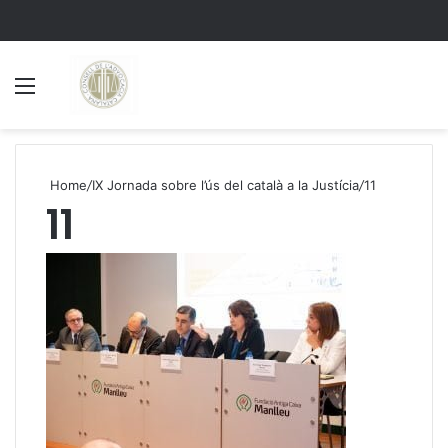
Menu
S
Home
/
IX Jornada sobre l’ús del català a la Justícia
/
11
11