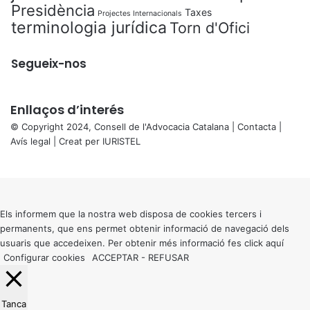
Presidència
Taxes
Projectes Internacionals
terminologia jurídica
Torn d'Ofici
Segueix-nos
Enllaços d’interés
© Copyright 2024, Consell de l'Advocacia Catalana |
Contacta
|
Avís legal
| Creat per
IURISTEL
X
Back
to
top
button
Els informem que la nostra web disposa de cookies tercers i
permanents, que ens permet obtenir informació de navegació dels
usuaris que accedeixen. Per obtenir més informació fes click
aquí
Configurar cookies
ACCEPTAR
-
REFUSAR
Tanca