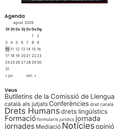
Agenda
agost 2026
Dl
Dt
Dc
Dj
Dv
Ds
Dg
1
2
3
4
5
6
7
8
9
10
11
12
13
14
15
16
17
18
19
20
21
22
23
24
25
26
27
28
29
30
31
« jul.
set. »
Veus
Butlletins de la Comissió de Llengua
Conferències
català als jutjats
dret català
Drets Humans
drets lingüístics
Formació
jornada
formularis jurídics
Notícies
jornades
opinió
Mediació