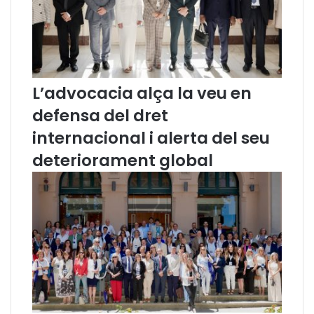
d
ó
i
R
o
y
L’advocacia alça la veu en
o
defensa del dret
internacional i alerta del seu
deteriorament global