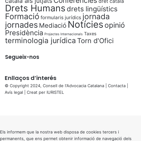
Conferències
català als jutjats
dret català
Drets Humans
drets lingüístics
Formació
jornada
formularis jurídics
Notícies
jornades
opinió
Mediació
Presidència
Taxes
Projectes Internacionals
terminologia jurídica
Torn d'Ofici
Segueix-nos
Enllaços d’interés
© Copyright 2024, Consell de l'Advocacia Catalana |
Contacta
|
Avís legal
| Creat per
IURISTEL
X
Facebook
X
WhatsApp
Telegram
Viber
Back
to
top
button
Els informem que la nostra web disposa de cookies tercers i
permanents, que ens permet obtenir informació de navegació dels