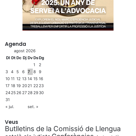
Agenda
agost 2026
Dl
Dt
Dc
Dj
Dv
Ds
Dg
1
2
3
4
5
6
7
8
9
10
11
12
13
14
15
16
17
18
19
20
21
22
23
24
25
26
27
28
29
30
31
« jul.
set. »
Veus
Butlletins de la Comissió de Llengua