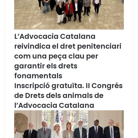
e
í
s
J
X
u
I
a
V
n
L’Advocacia Catalana
è
d
P
ó
reivindica el dret penitenciari
r
i
com una peça clau per
e
R
m
o
garantir els drets
i
y
fonamentals
A
o
g
Inscripció gratuïta. II Congrés
u
s
de Drets dels animals de
t
l’Advocacia Catalana
í
J
u
a
n