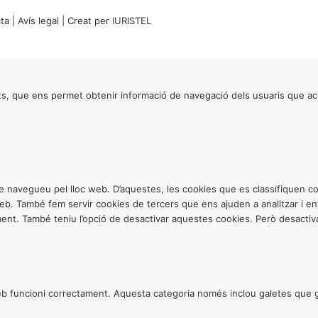
ta
|
Avís legal
| Creat per
IURISTEL
s, que ens permet obtenir informació de navegació dels usuaris que ac
ntre navegueu pel lloc web. D’aquestes, les cookies que es classifiquen
 web. També fem servir cookies de tercers que ens ajuden a analitzar i 
. També teniu l’opció de desactivar aquestes cookies. Però desactivar
 funcioni correctament. Aquesta categoria només inclou galetes que gar