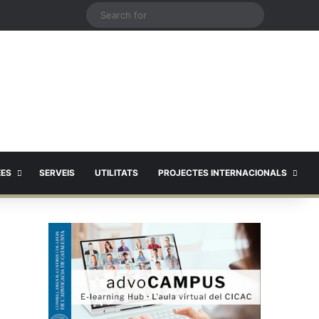
X
Search
for
EES
SERVEIS
UTILITATS
PROJECTES INTERNACIONALS