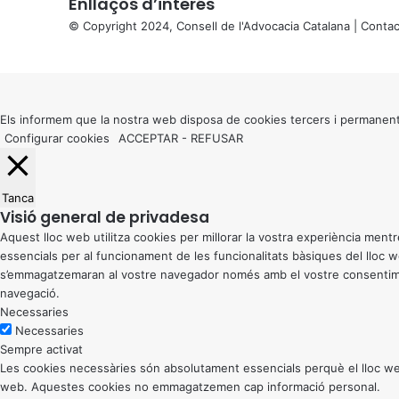
Enllaços d’interés
© Copyright 2024, Consell de l'Advocacia Catalana |
Contac
X
Back
to
top
button
Els informem que la nostra web disposa de cookies tercers i permanent
Configurar cookies
ACCEPTAR
-
REFUSAR
Tanca
Visió general de privadesa
Aquest lloc web utilitza cookies per millorar la vostra experiència me
essencials per al funcionament de les funcionalitats bàsiques del lloc
s’emmagatzemaran al vostre navegador només amb el vostre consentiment
navegació.
Necessaries
Necessaries
Sempre activat
Les cookies necessàries són absolutament essencials perquè el lloc web
web. Aquestes cookies no emmagatzemen cap informació personal.