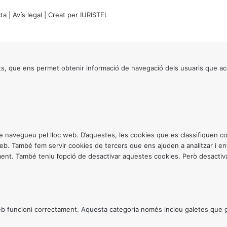
ta
|
Avís legal
| Creat per
IURISTEL
s, que ens permet obtenir informació de navegació dels usuaris que ac
ntre navegueu pel lloc web. D’aquestes, les cookies que es classifiquen
 web. També fem servir cookies de tercers que ens ajuden a analitzar i 
. També teniu l’opció de desactivar aquestes cookies. Però desactivar
 funcioni correctament. Aquesta categoria només inclou galetes que gar