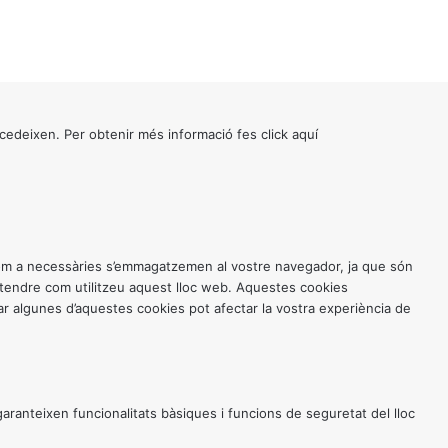
cedeixen. Per obtenir més informació fes click
aquí
 com a necessàries s’emmagatzemen al vostre navegador, ja que són
entendre com utilitzeu aquest lloc web. Aquestes cookies
 algunes d’aquestes cookies pot afectar la vostra experiència de
anteixen funcionalitats bàsiques i funcions de seguretat del lloc