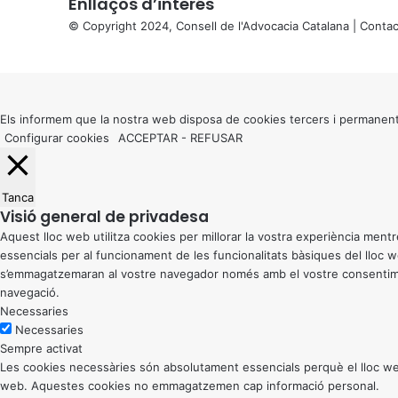
Enllaços d’interés
© Copyright 2024, Consell de l'Advocacia Catalana |
Contac
X
Back
to
top
button
Els informem que la nostra web disposa de cookies tercers i permanent
Configurar cookies
ACCEPTAR
-
REFUSAR
Tanca
Visió general de privadesa
Aquest lloc web utilitza cookies per millorar la vostra experiència me
essencials per al funcionament de les funcionalitats bàsiques del lloc
s’emmagatzemaran al vostre navegador només amb el vostre consentiment
navegació.
Necessaries
Necessaries
Sempre activat
Les cookies necessàries són absolutament essencials perquè el lloc web
web. Aquestes cookies no emmagatzemen cap informació personal.