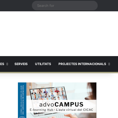
X
Search
for
EES
SERVEIS
UTILITATS
PROJECTES INTERNACIONALS