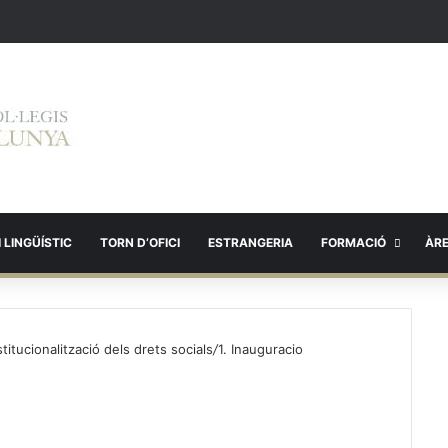
 LINGÜÍSTIC
TORN D’OFICI
ESTRANGERIA
FORMACIÓ
ÀR
titucionalització dels drets socials
/
1. Inauguracio