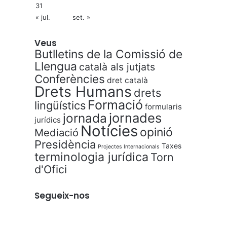
31
« jul.
set. »
Veus
Butlletins de la Comissió de
Llengua
català als jutjats
Conferències
dret català
Drets Humans
drets
Formació
lingüístics
formularis
jornades
jornada
jurídics
Notícies
opinió
Mediació
Presidència
Taxes
Projectes Internacionals
terminologia jurídica
Torn
d'Ofici
Segueix-nos