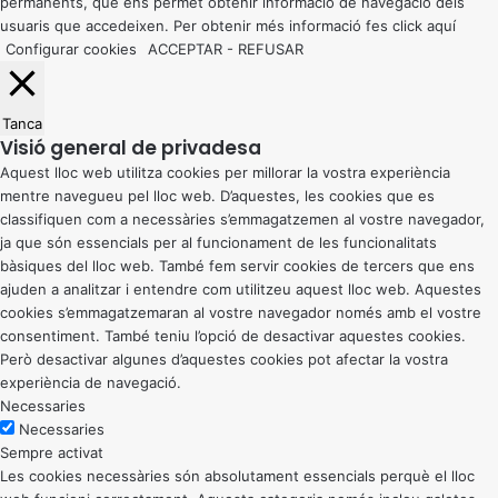
permanents, que ens permet obtenir informació de navegació dels
usuaris que accedeixen. Per obtenir més informació fes click
aquí
Configurar cookies
ACCEPTAR
-
REFUSAR
Tanca
Visió general de privadesa
Aquest lloc web utilitza cookies per millorar la vostra experiència
mentre navegueu pel lloc web. D’aquestes, les cookies que es
classifiquen com a necessàries s’emmagatzemen al vostre navegador,
ja que són essencials per al funcionament de les funcionalitats
bàsiques del lloc web. També fem servir cookies de tercers que ens
ajuden a analitzar i entendre com utilitzeu aquest lloc web. Aquestes
cookies s’emmagatzemaran al vostre navegador només amb el vostre
consentiment. També teniu l’opció de desactivar aquestes cookies.
Però desactivar algunes d’aquestes cookies pot afectar la vostra
experiència de navegació.
Necessaries
Necessaries
Sempre activat
Les cookies necessàries són absolutament essencials perquè el lloc