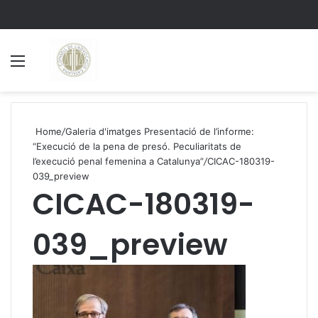
Menu
S
Home
/
Galeria d'imatges Presentació de l’informe:
“Execució de la pena de presó. Peculiaritats de
l’execució penal femenina a Catalunya”
/
CICAC-180319-
039_preview
CICAC-180319-
039_preview