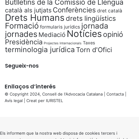
Butlletins de la Comissió de Llengua
Conferències
català als jutjats
dret català
Drets Humans
drets lingüístics
Formació
jornada
formularis jurídics
Notícies
jornades
opinió
Mediació
Presidència
Taxes
Projectes Internacionals
terminologia jurídica
Torn d'Ofici
Segueix-nos
Enllaços d’interés
© Copyright 2024, Consell de l'Advocacia Catalana |
Contacta
|
Avís legal
| Creat per
IURISTEL
X
Back
to
top
button
Els informem que la nostra web disposa de cookies tercers i