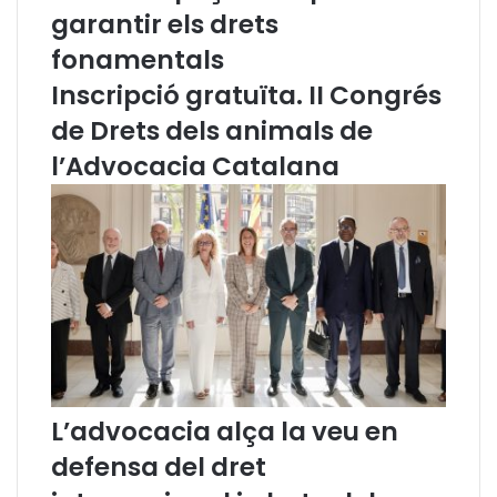
l
e
garantir els drets
u
l
fonamentals
n
l
y
e
Inscripció gratuïta. II Congrés
a
r
de Drets dels animals de
a
,
l’Advocacia Catalana
l
’
E
x
c
m
a
.
S
r
a
L’advocacia alça la veu en
.
M
defensa del dret
a