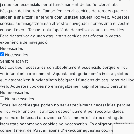
ja que són essencials per al funcionament de les funcionalitats
bàsiques del lloc web. També fem servir cookies de tercers que ens
ajuden a analitzar i entendre com utilitzeu aquest lloc web. Aquestes
cookies s’emmagatzemaran al vostre navegador només amb el vostre
consentiment. També teniu l’opció de desactivar aquestes cookies.
Però desactivar algunes d’aquestes cookies pot afectar la vostra
experiència de navegació.
Necessaries
Necessaries
Sempre activat
Les cookies necessàries són absolutament essencials perquè el lloc
web funcioni correctament. Aquesta categoria només inclou galetes
que garanteixen funcionalitats bàsiques i funcions de seguretat del lloc
web. Aquestes cookies no emmagatzemen cap informació personal.
No necessaries
No necessaries
Totes les cookiesque poden no ser especialment necessàries perquè
el lloc web funcioni i s’utilitzen específicament per recopilar dades
personals de l’usuari a través d’anàlisis, anuncis i altres continguts
incrustats s’anomenen cookies no necessàries. És obligatori obtenir el
consentiment de l\'usuari abans d\'executar aquestes cookies al vostre