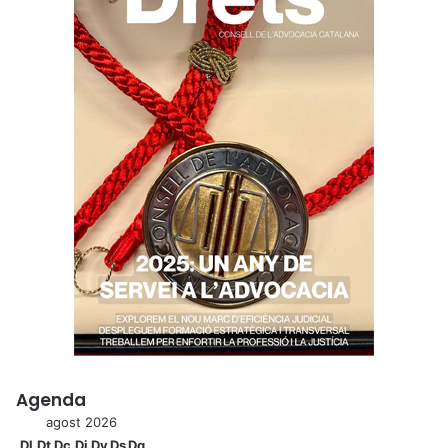
Agenda
agost 2026
Dl
Dt
Dc
Dj
Dv
Ds
Dg