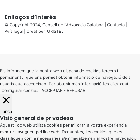
Enllaços d’interés
© Copyright 2024, Consell de l'Advocacia Catalana |
Contacta
|
Avís legal
| Creat per
IURISTEL
X
Facebook
X
WhatsApp
Telegram
Viber
Back
to
top
button
Els informem que la nostra web disposa de cookies tercers i
permanents, que ens permet obtenir informació de navegació dels
usuaris que accedeixen. Per obtenir més informació fes click
aquí
Configurar cookies
ACCEPTAR
-
REFUSAR
Tanca
Visió general de privadesa
Aquest lloc web utilitza cookies per millorar la vostra experiència
mentre navegueu pel lloc web. D’aquestes, les cookies que es
classifiquen com a necessàries s’emmagatzemen al vostre navegador,