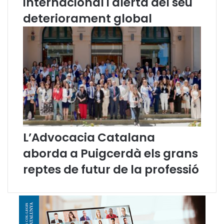
internacional i alerta del seu
r
t
deteriorament global
a
M
a
r
t
í
n
e
z
i
G
L’Advocacia Catalana
e
aborda a Puigcerdà els grans
l
l
reptes de futur de la professió
i
d
a