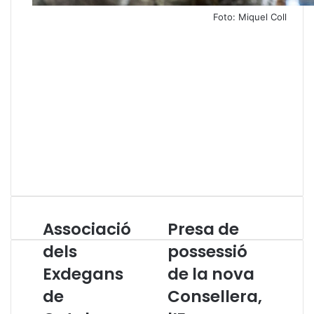
Foto: Miquel Coll
Associació
Presa de
A
P
s
r
dels
possessió
s
e
Exdegans
de la nova
o
s
c
a
de
Consellera,
i
d
a
e