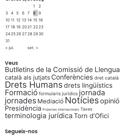
1
2
3
4
5
6
7
8
9
10
11
12
13
14
15
16
17
18
19
20
21
22
23
24
25
26
27
28
29
30
31
« jul.
set. »
Veus
Butlletins de la Comissió de Llengua
Conferències
català als jutjats
dret català
Drets Humans
drets lingüístics
Formació
jornada
formularis jurídics
Notícies
jornades
opinió
Mediació
Presidència
Taxes
Projectes Internacionals
terminologia jurídica
Torn d'Ofici
Segueix-nos