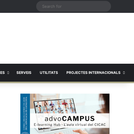
X
Search
for
EES
SERVEIS
UTILITATS
PROJECTES INTERNACIONALS