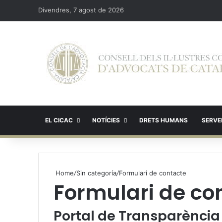
Divendres, 7 agost de 2026
EL CICAC
NOTÍCIES
DRETS HUMANS
SERVEI
Home
/
Sin categoría
/
Formulari de contacte
Formulari de co
Portal de Transparència