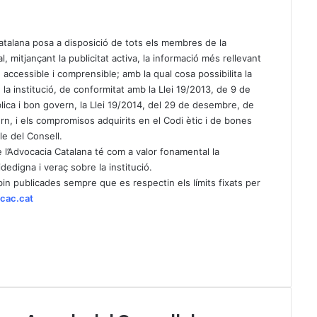
Catalana posa a disposició de tots els membres de la
l, mitjançant la publicitat activa, la informació més rellevant
, accessible i comprensible; amb la qual cosa possibilita la
la institució, de conformitat amb la Llei 19/2013, de 9 de
lica i bon govern, la Llei 19/2014, del 29 de desembre, de
rn, i els compromisos adquirits en el Codi ètic i de bones
e del Consell.
de l’Advocacia Catalana té com a valor fonamental la
dedigna i veraç sobre la institució.
bin publicades sempre que es respectin els límits fixats per
cac.cat
A