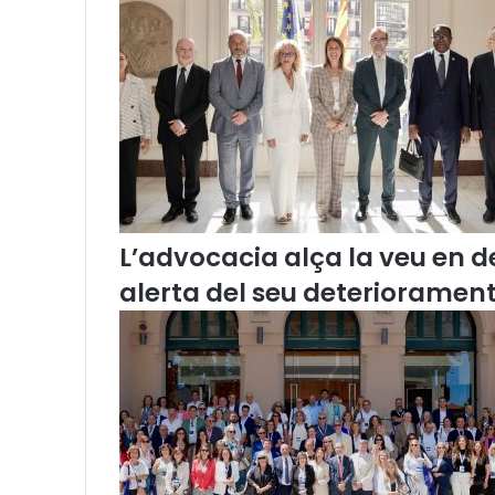
e
l
l
d
e
l
’
A
d
v
o
L’advocacia alça la veu en de
c
alerta del seu deteriorament
a
c
i
a