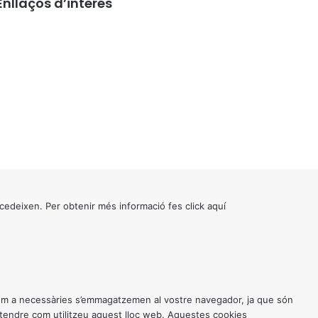
Enllaços d’interés
cedeixen. Per obtenir més informació fes click
aquí
 com a necessàries s’emmagatzemen al vostre navegador, ja que són
entendre com utilitzeu aquest lloc web. Aquestes cookies