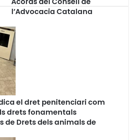
Acords del Consell de
c
l’Advocacia Catalana
o
r
d
s
d
e
l
C
o
n
s
e
l
l
ica el dret penitenciari com
d
els drets fonamentals
e
l
és de Drets dels animals de
’
A
d