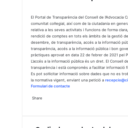
X
W
T
h
e
a
l
El Portal de Transparència del Consell de l’Advocacia 
t
e
comunitat col·legial, així com de la ciutadania en genera
s
g
relativa a les seves activitats i funcions de forma clara
A
r
rendició de comptes en tots els àmbits de la gestió de 
p
a
desembre, de transparència, accés a la informació púb
p
m
transparència, accés a la informació pública i bon gove
pràctiques aprovat en data 22 de febrer de 2021 pel Pl
L’accés a la informació pública és un dret. El Consell 
transparència i està compromès a facilitar informació fi
Es pot sol·licitar informació sobre dades que no es tro
la normativa vigent, enviant una petició a
recepcio@ci
Formulari de contacte
X
W
T
Share
h
e
X
a
l
W
T
S
P
t
e
h
e
h
r
s
g
a
l
a
i
A
r
t
e
r
n
C