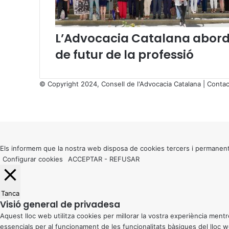
L’Advocacia Catalana aborda
de futur de la professió
© Copyright 2024, Consell de l'Advocacia Catalana |
Contac
X
Facebook
X
WhatsApp
Telegram
Viber
Back
to
top
button
Els informem que la nostra web disposa de cookies tercers i permanent
Configurar cookies
ACCEPTAR
-
REFUSAR
Tanca
Visió general de privadesa
Aquest lloc web utilitza cookies per millorar la vostra experiència me
essencials per al funcionament de les funcionalitats bàsiques del lloc