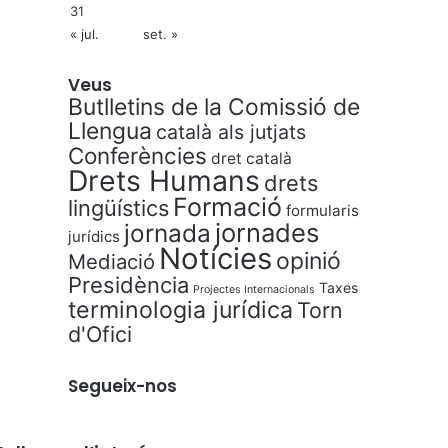
31
« jul.
set. »
Veus
Butlletins de la Comissió de
Llengua
català als jutjats
Conferències
dret català
Drets Humans
drets
Formació
lingüístics
formularis
jornades
jornada
jurídics
Notícies
opinió
Mediació
Presidència
Taxes
Projectes Internacionals
terminologia jurídica
Torn
d'Ofici
Segueix-nos