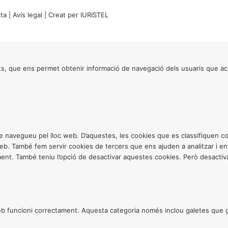
ta
|
Avís legal
| Creat per
IURISTEL
s, que ens permet obtenir informació de navegació dels usuaris que ac
ntre navegueu pel lloc web. D’aquestes, les cookies que es classifiquen
 web. També fem servir cookies de tercers que ens ajuden a analitzar i 
. També teniu l’opció de desactivar aquestes cookies. Però desactivar
 funcioni correctament. Aquesta categoria només inclou galetes que gar