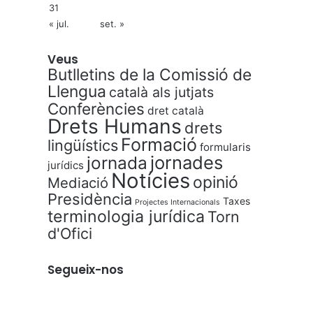
31
« jul.
set. »
Veus
Butlletins de la Comissió de
Llengua
català als jutjats
Conferències
dret català
Drets Humans
drets
Formació
lingüístics
formularis
jornades
jornada
jurídics
Notícies
opinió
Mediació
Presidència
Taxes
Projectes Internacionals
terminologia jurídica
Torn
d'Ofici
Segueix-nos