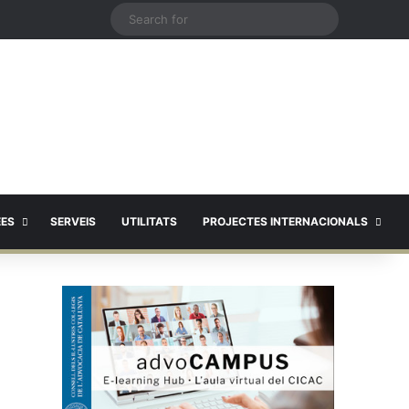
X
Search
for
EES
SERVEIS
UTILITATS
PROJECTES INTERNACIONALS