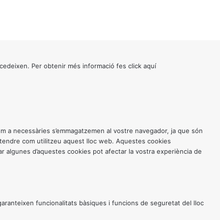
cedeixen. Per obtenir més informació fes click
aquí
 com a necessàries s’emmagatzemen al vostre navegador, ja que són
entendre com utilitzeu aquest lloc web. Aquestes cookies
 algunes d’aquestes cookies pot afectar la vostra experiència de
anteixen funcionalitats bàsiques i funcions de seguretat del lloc