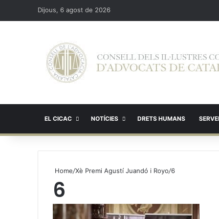
Dijous, 6 agost de 2026
EL CICAC
NOTÍCIES
DRETS HUMANS
SERVEI
Home
/
Xè Premi Agustí Juandó i Royo
/
6
6