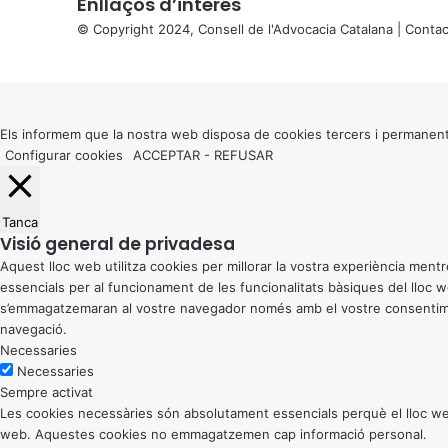
Enllaços d’interés
© Copyright 2024, Consell de l'Advocacia Catalana |
Contac
X
Back
to
top
button
Els informem que la nostra web disposa de cookies tercers i permanent
Configurar cookies
ACCEPTAR
-
REFUSAR
Tanca
Visió general de privadesa
Aquest lloc web utilitza cookies per millorar la vostra experiència me
essencials per al funcionament de les funcionalitats bàsiques del lloc
s’emmagatzemaran al vostre navegador només amb el vostre consentiment
navegació.
Necessaries
Necessaries
Sempre activat
Les cookies necessàries són absolutament essencials perquè el lloc web
web. Aquestes cookies no emmagatzemen cap informació personal.