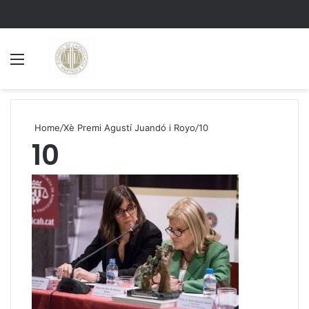
Menu
S
Home
/
Xè Premi Agustí Juandó i Royo
/
10
10