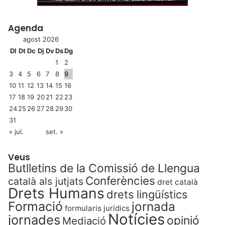
Agenda
agost 2026
Dl
Dt
Dc
Dj
Dv
Ds
Dg
1
2
3
4
5
6
7
8
9
10
11
12
13
14
15
16
17
18
19
20
21
22
23
24
25
26
27
28
29
30
31
« jul.
set. »
Veus
Butlletins de la Comissió de Llengua
Conferències
català als jutjats
dret català
Drets Humans
drets lingüístics
Formació
jornada
formularis jurídics
Notícies
jornades
opinió
Mediació