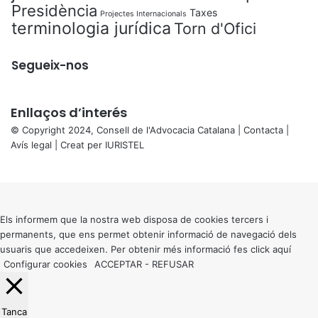
Presidència
Taxes
Projectes Internacionals
terminologia jurídica
Torn d'Ofici
Segueix-nos
Enllaços d’interés
© Copyright 2024, Consell de l'Advocacia Catalana |
Contacta
|
Avís legal
| Creat per
IURISTEL
X
Back
to
top
button
Els informem que la nostra web disposa de cookies tercers i
permanents, que ens permet obtenir informació de navegació dels
usuaris que accedeixen. Per obtenir més informació fes click
aquí
Configurar cookies
ACCEPTAR
-
REFUSAR
Tanca