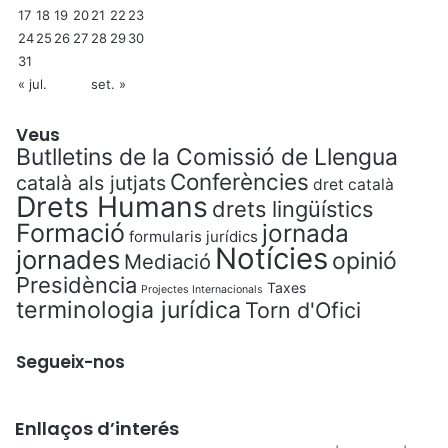
17
18
19
20
21
22
23
24
25
26
27
28
29
30
31
« jul.
set. »
Veus
Butlletins de la Comissió de Llengua
Conferències
català als jutjats
dret català
Drets Humans
drets lingüístics
Formació
jornada
formularis jurídics
Notícies
jornades
opinió
Mediació
Presidència
Taxes
Projectes Internacionals
terminologia jurídica
Torn d'Ofici
Segueix-nos
Enllaços d’interés