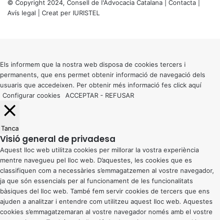
© Copyright 2024, Consell de l'Advocacia Catalana |
Contacta
|
Avís legal
| Creat per
IURISTEL
X
Back
to
top
button
Els informem que la nostra web disposa de cookies tercers i
permanents, que ens permet obtenir informació de navegació dels
usuaris que accedeixen. Per obtenir més informació fes click
aquí
Configurar cookies
ACCEPTAR
-
REFUSAR
Tanca
Visió general de privadesa
Aquest lloc web utilitza cookies per millorar la vostra experiència
mentre navegueu pel lloc web. D’aquestes, les cookies que es
classifiquen com a necessàries s’emmagatzemen al vostre navegador,
ja que són essencials per al funcionament de les funcionalitats
bàsiques del lloc web. També fem servir cookies de tercers que ens
ajuden a analitzar i entendre com utilitzeu aquest lloc web. Aquestes
cookies s’emmagatzemaran al vostre navegador només amb el vostre