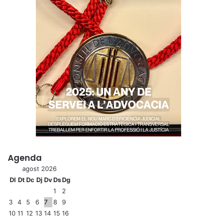
Agenda
agost 2026
Dl
Dt
Dc
Dj
Dv
Ds
Dg
1
2
3
4
5
6
7
8
9
10
11
12
13
14
15
16