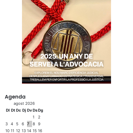
Agenda
agost 2026
Dl
Dt
Dc
Dj
Dv
Ds
Dg
1
2
3
4
5
6
7
8
9
10
11
12
13
14
15
16