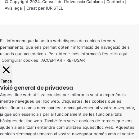
© Copyright 2024, Consell de l'Advocacia Catalana |
Contacta
|
Avís legal
| Creat per
IURISTEL
X
Back
to
top
button
Els informem que la nostra web disposa de cookies tercers i
permanents, que ens permet obtenir informació de navegació dels
usuaris que accedeixen. Per obtenir més informació fes click
aquí
Configurar cookies
ACCEPTAR
-
REFUSAR
Tanca
Visió general de privadesa
Aquest lloc web utilitza cookies per millorar la vostra experiència
mentre navegueu pel lloc web. D’aquestes, les cookies que es
classifiquen com a necessàries s’emmagatzemen al vostre navegador,
ja que són essencials per al funcionament de les funcionalitats
bàsiques del lloc web. També fem servir cookies de tercers que ens
ajuden a analitzar i entendre com utilitzeu aquest lloc web. Aquestes
cookies s’emmagatzemaran al vostre navegador només amb el vostre