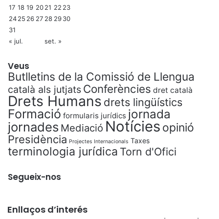
17
18
19
20
21
22
23
24
25
26
27
28
29
30
31
« jul.
set. »
Veus
Butlletins de la Comissió de Llengua
Conferències
català als jutjats
dret català
Drets Humans
drets lingüístics
Formació
jornada
formularis jurídics
Notícies
jornades
opinió
Mediació
Presidència
Taxes
Projectes Internacionals
terminologia jurídica
Torn d'Ofici
Segueix-nos
Enllaços d’interés