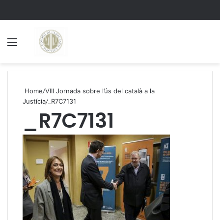
Menu
S
Home
/
VIII Jornada sobre l’ús del català a la
Justícia
/
_R7C7131
_R7C7131