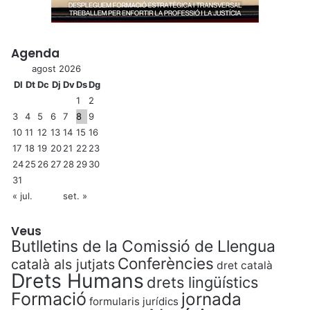
Agenda
agost 2026
Dl
Dt
Dc
Dj
Dv
Ds
Dg
1
2
3
4
5
6
7
8
9
10
11
12
13
14
15
16
17
18
19
20
21
22
23
24
25
26
27
28
29
30
31
« jul.
set. »
Veus
Butlletins de la Comissió de Llengua
Conferències
català als jutjats
dret català
Drets Humans
drets lingüístics
Formació
jornada
formularis jurídics