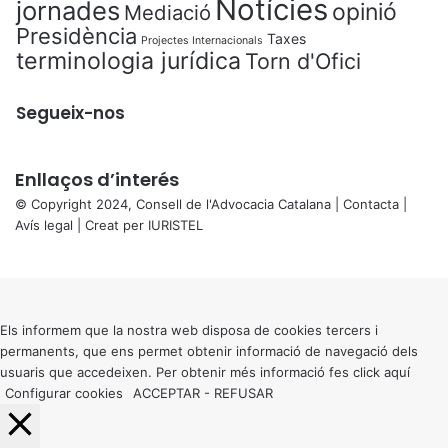
Notícies
jornades
opinió
Mediació
Presidència
Taxes
Projectes Internacionals
terminologia jurídica
Torn d'Ofici
Segueix-nos
Enllaços d’interés
© Copyright 2024, Consell de l'Advocacia Catalana |
Contacta
|
Avís legal
| Creat per
IURISTEL
X
Back
to
top
button
Els informem que la nostra web disposa de cookies tercers i
permanents, que ens permet obtenir informació de navegació dels
usuaris que accedeixen. Per obtenir més informació fes click
aquí
Configurar cookies
ACCEPTAR
-
REFUSAR