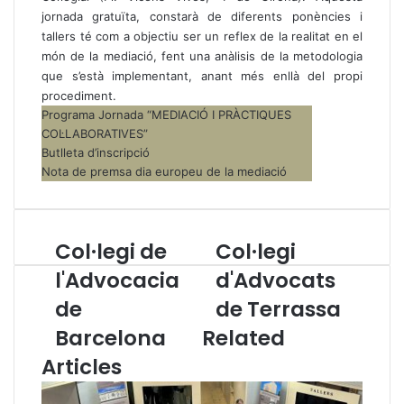
jornada gratuïta, constarà de diferents ponències i
tallers té com a objectiu ser un reflex de la realitat en el
món de la mediació, fent una anàlisis de la metodologia
que s’està implementant, anant més enllà del propi
procediment.
Programa Jornada “MEDIACIÓ I PRÀCTIQUES
COL·LABORATIVES”
Butlleta d’inscripció
Nota de premsa dia europeu de la mediació
Col·legi de
Col·legi
C
C
o
o
l'Advocacia
d'Advocats
l
l
de
de Terrassa
·
·
l
l
Barcelona
Related
e
e
Articles
g
g
i
i
d
d