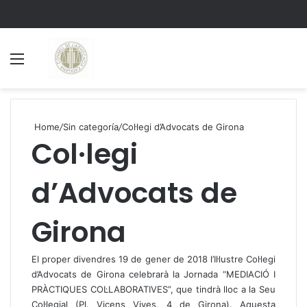
Menu
S
Home
/
Sin categoría
/
Col·legi d’Advocats de Girona
Col·legi
d’Advocats de
Girona
El proper divendres 19 de gener de 2018 l’Il·lustre Col·legi
d’Advocats de Girona celebrarà la Jornada “MEDIACIÓ I
PRÀCTIQUES COL·LABORATIVES”, que tindrà lloc a la Seu
Col·legial (Pl. Vicens Vives, 4 de Girona). Aquesta