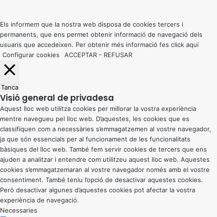
to
top
button
Els informem que la nostra web disposa de cookies tercers i
permanents, que ens permet obtenir informació de navegació dels
usuaris que accedeixen. Per obtenir més informació fes click
aquí
Configurar cookies
ACCEPTAR
-
REFUSAR
Tanca
Visió general de privadesa
Aquest lloc web utilitza cookies per millorar la vostra experiència
mentre navegueu pel lloc web. D’aquestes, les cookies que es
classifiquen com a necessàries s’emmagatzemen al vostre navegador,
ja que són essencials per al funcionament de les funcionalitats
bàsiques del lloc web. També fem servir cookies de tercers que ens
ajuden a analitzar i entendre com utilitzeu aquest lloc web. Aquestes
cookies s’emmagatzemaran al vostre navegador només amb el vostre
consentiment. També teniu l’opció de desactivar aquestes cookies.
Però desactivar algunes d’aquestes cookies pot afectar la vostra
experiència de navegació.
Necessaries