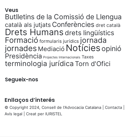
Veus
Butlletins de la Comissió de Llengua
Conferències
català als jutjats
dret català
Drets Humans
drets lingüístics
Formació
jornada
formularis jurídics
Notícies
jornades
opinió
Mediació
Presidència
Taxes
Projectes Internacionals
terminologia jurídica
Torn d'Ofici
Segueix-nos
Enllaços d’interés
© Copyright 2024, Consell de l'Advocacia Catalana |
Contacta
|
Avís legal
| Creat per
IURISTEL
X
Facebook
X
WhatsApp
Telegram
Viber
Back