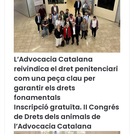
e
'
l
A
'
d
A
v
d
o
v
c
o
a
c
t
a
s
L’Advocacia Catalana
c
d
reivindica el dret penitenciari
i
e
a
T
com una peça clau per
d
e
garantir els drets
e
r
B
r
fonamentals
a
a
Inscripció gratuïta. II Congrés
r
s
c
s
de Drets dels animals de
e
a
l
l’Advocacia Catalana
o