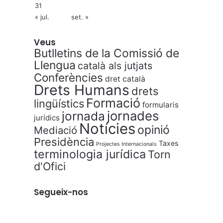
31
« jul.
set. »
Veus
Butlletins de la Comissió de
Llengua
català als jutjats
Conferències
dret català
Drets Humans
drets
Formació
lingüístics
formularis
jornades
jornada
jurídics
Notícies
opinió
Mediació
Presidència
Taxes
Projectes Internacionals
terminologia jurídica
Torn
d'Ofici
Segueix-nos