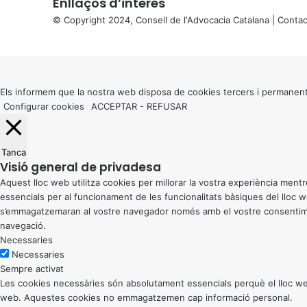
Enllaços d’interés
© Copyright 2024, Consell de l'Advocacia Catalana |
Contac
X
Back
to
top
button
Els informem que la nostra web disposa de cookies tercers i permanent
Configurar cookies
ACCEPTAR
-
REFUSAR
Tanca
Visió general de privadesa
Aquest lloc web utilitza cookies per millorar la vostra experiència me
essencials per al funcionament de les funcionalitats bàsiques del lloc
s’emmagatzemaran al vostre navegador només amb el vostre consentiment
navegació.
Necessaries
Necessaries
Sempre activat
Les cookies necessàries són absolutament essencials perquè el lloc web
web. Aquestes cookies no emmagatzemen cap informació personal.