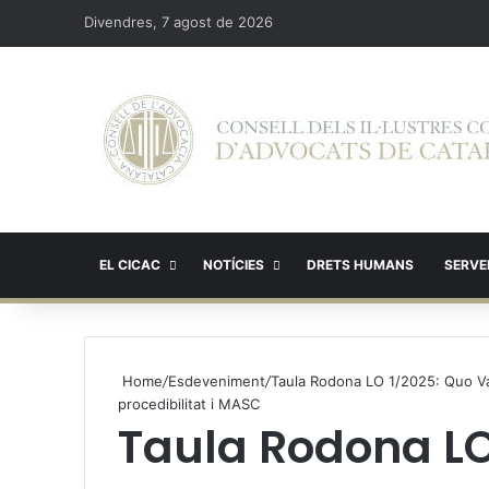
Divendres, 7 agost de 2026
EL CICAC
NOTÍCIES
DRETS HUMANS
SERVEI
Home
/
Esdeveniment
/
Taula Rodona LO 1/2025: Quo Vad
procedibilitat i MASC
Taula Rodona LO