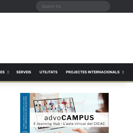
X
Search
for
EES
SERVEIS
UTILITATS
PROJECTES INTERNACIONALS