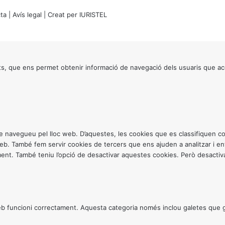
ta
|
Avís legal
| Creat per
IURISTEL
s, que ens permet obtenir informació de navegació dels usuaris que ac
ntre navegueu pel lloc web. D’aquestes, les cookies que es classifiquen
 web. També fem servir cookies de tercers que ens ajuden a analitzar i 
. També teniu l’opció de desactivar aquestes cookies. Però desactivar
 funcioni correctament. Aquesta categoria només inclou galetes que gar