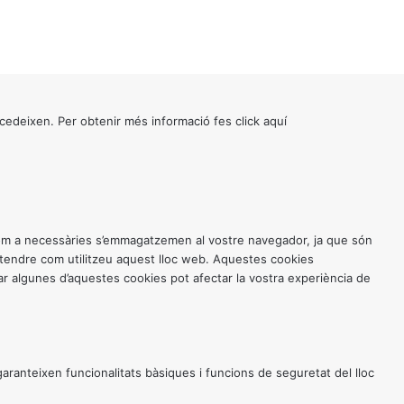
cedeixen. Per obtenir més informació fes click
aquí
 com a necessàries s’emmagatzemen al vostre navegador, ja que són
entendre com utilitzeu aquest lloc web. Aquestes cookies
 algunes d’aquestes cookies pot afectar la vostra experiència de
anteixen funcionalitats bàsiques i funcions de seguretat del lloc