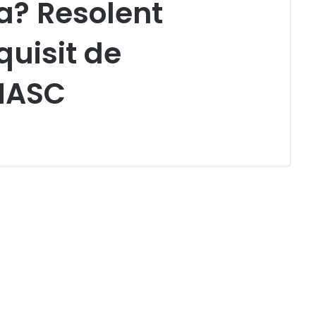
a? Resolent
quisit de
 MASC