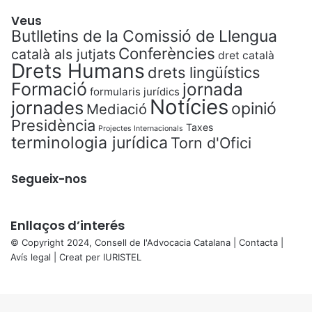
Veus
Butlletins de la Comissió de Llengua
Conferències
català als jutjats
dret català
Drets Humans
drets lingüístics
Formació
jornada
formularis jurídics
Notícies
jornades
opinió
Mediació
Presidència
Taxes
Projectes Internacionals
terminologia jurídica
Torn d'Ofici
Segueix-nos
Enllaços d’interés
© Copyright 2024, Consell de l'Advocacia Catalana |
Contacta
|
Avís legal
| Creat per
IURISTEL
X
Back
to