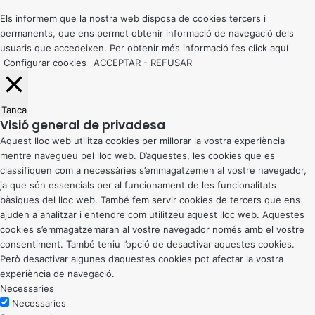
top
button
Els informem que la nostra web disposa de cookies tercers i
permanents, que ens permet obtenir informació de navegació dels
usuaris que accedeixen. Per obtenir més informació fes click
aquí
Configurar cookies
ACCEPTAR
-
REFUSAR
Tanca
Visió general de privadesa
Aquest lloc web utilitza cookies per millorar la vostra experiència
mentre navegueu pel lloc web. D’aquestes, les cookies que es
classifiquen com a necessàries s’emmagatzemen al vostre navegador,
ja que són essencials per al funcionament de les funcionalitats
bàsiques del lloc web. També fem servir cookies de tercers que ens
ajuden a analitzar i entendre com utilitzeu aquest lloc web. Aquestes
cookies s’emmagatzemaran al vostre navegador només amb el vostre
consentiment. També teniu l’opció de desactivar aquestes cookies.
Però desactivar algunes d’aquestes cookies pot afectar la vostra
experiència de navegació.
Necessaries
Necessaries