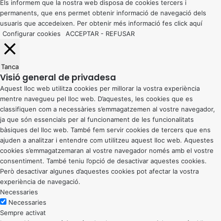
button
Els informem que la nostra web disposa de cookies tercers i
permanents, que ens permet obtenir informació de navegació dels
usuaris que accedeixen. Per obtenir més informació fes click
aquí
Configurar cookies
ACCEPTAR
-
REFUSAR
Tanca
Visió general de privadesa
Aquest lloc web utilitza cookies per millorar la vostra experiència
mentre navegueu pel lloc web. D’aquestes, les cookies que es
classifiquen com a necessàries s’emmagatzemen al vostre navegador,
ja que són essencials per al funcionament de les funcionalitats
bàsiques del lloc web. També fem servir cookies de tercers que ens
ajuden a analitzar i entendre com utilitzeu aquest lloc web. Aquestes
cookies s’emmagatzemaran al vostre navegador només amb el vostre
consentiment. També teniu l’opció de desactivar aquestes cookies.
Però desactivar algunes d’aquestes cookies pot afectar la vostra
experiència de navegació.
Necessaries
Necessaries
Sempre activat