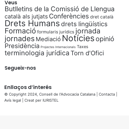
Veus
Butlletins de la Comissió de Llengua
Conferències
català als jutjats
dret català
Drets Humans
drets lingüístics
Formació
jornada
formularis jurídics
Notícies
jornades
opinió
Mediació
Presidència
Taxes
Projectes Internacionals
terminologia jurídica
Torn d'Ofici
Segueix-nos
Enllaços d’interés
© Copyright 2024, Consell de l'Advocacia Catalana |
Contacta
|
Avís legal
| Creat per
IURISTEL
X
Back
to
top