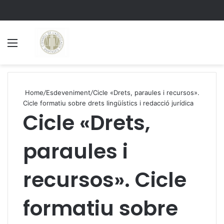
Menu
S
Home
/
Esdeveniment
/
Cicle «Drets, paraules i recursos».
Cicle formatiu sobre drets lingüístics i redacció jurídica
Cicle «Drets,
paraules i
recursos». Cicle
formatiu sobre