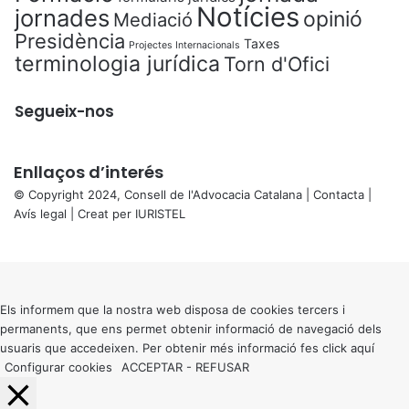
Notícies
jornades
opinió
Mediació
Presidència
Taxes
Projectes Internacionals
terminologia jurídica
Torn d'Ofici
Segueix-nos
Enllaços d’interés
© Copyright 2024, Consell de l'Advocacia Catalana |
Contacta
|
Avís legal
| Creat per
IURISTEL
X
Back
to
top
button
Els informem que la nostra web disposa de cookies tercers i
permanents, que ens permet obtenir informació de navegació dels
usuaris que accedeixen. Per obtenir més informació fes click
aquí
Configurar cookies
ACCEPTAR
-
REFUSAR