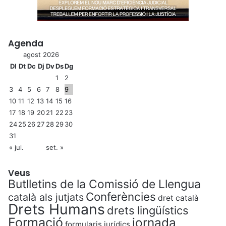
Agenda
agost 2026
Dl
Dt
Dc
Dj
Dv
Ds
Dg
1
2
3
4
5
6
7
8
9
10
11
12
13
14
15
16
17
18
19
20
21
22
23
24
25
26
27
28
29
30
31
« jul.
set. »
Veus
Butlletins de la Comissió de Llengua
Conferències
català als jutjats
dret català
Drets Humans
drets lingüístics
Formació
jornada
formularis jurídics