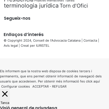
Taxes
Projectes Internacionals
terminologia jurídica
Torn d'Ofici
Segueix-nos
Enllaços d’interés
© Copyright 2024, Consell de l'Advocacia Catalana |
Contacta
|
Avís legal
| Creat per
IURISTEL
X
Back
to
top
button
Els informem que la nostra web disposa de cookies tercers i
permanents, que ens permet obtenir informació de navegació dels
usuaris que accedeixen. Per obtenir més informació fes click
aquí
Configurar cookies
ACCEPTAR
-
REFUSAR
Tanca
Visió general de privadesa