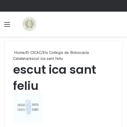
Menu
S
Home
/
El CICAC
/
Els Col·legis de l’Advocacia
Catalana
/
escut ica sant feliu
escut ica sant
feliu