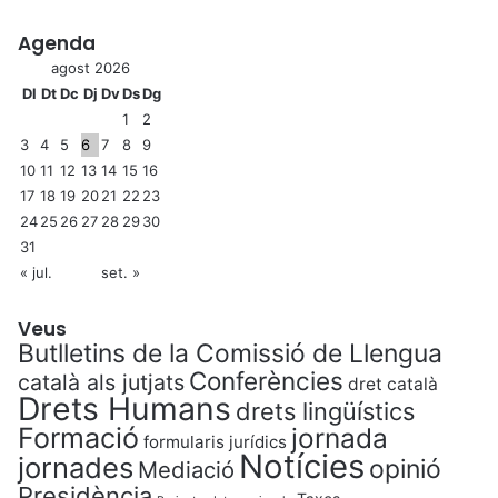
Agenda
agost 2026
Dl
Dt
Dc
Dj
Dv
Ds
Dg
1
2
3
4
5
6
7
8
9
10
11
12
13
14
15
16
17
18
19
20
21
22
23
24
25
26
27
28
29
30
31
« jul.
set. »
Veus
Butlletins de la Comissió de Llengua
Conferències
català als jutjats
dret català
Drets Humans
drets lingüístics
Formació
jornada
formularis jurídics
Notícies
jornades
opinió
Mediació
Presidència