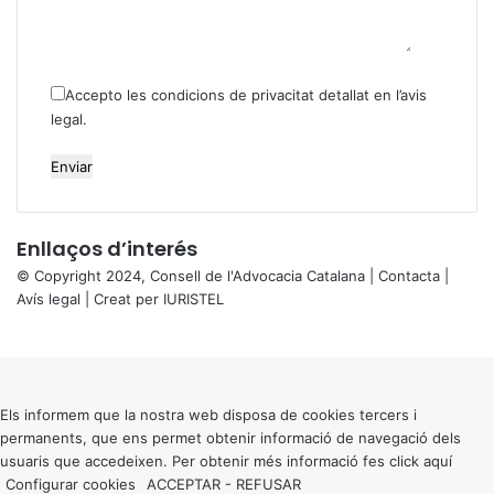
Accepto les condicions de privacitat detallat en
l’avis
legal
.
Enllaços d’interés
© Copyright 2024, Consell de l'Advocacia Catalana |
Contacta
|
Avís legal
| Creat per
IURISTEL
X
Back
to
top
button
Els informem que la nostra web disposa de cookies tercers i
permanents, que ens permet obtenir informació de navegació dels
usuaris que accedeixen. Per obtenir més informació fes click
aquí
Configurar cookies
ACCEPTAR
-
REFUSAR