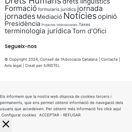
Drets Humans
drets lingüístics
Formació
jornada
formularis jurídics
Notícies
jornades
opinió
Mediació
Presidència
Taxes
Projectes Internacionals
terminologia jurídica
Torn d'Ofici
Segueix-nos
© Copyright 2024, Consell de l'Advocacia Catalana |
Contacta
|
Avís legal
| Creat per
IURISTEL
X
Back
to
top
button
Els informem que la nostra web disposa de cookies tercers i
permanents, que ens permet obtenir informació de navegació dels
usuaris que accedeixen. Per obtenir més informació fes click
aquí
Configurar cookies
ACCEPTAR
-
REFUSAR