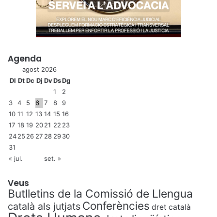
Agenda
agost 2026
Dl
Dt
Dc
Dj
Dv
Ds
Dg
1
2
3
4
5
6
7
8
9
10
11
12
13
14
15
16
17
18
19
20
21
22
23
24
25
26
27
28
29
30
31
« jul.
set. »
Veus
Butlletins de la Comissió de Llengua
Conferències
català als jutjats
dret català