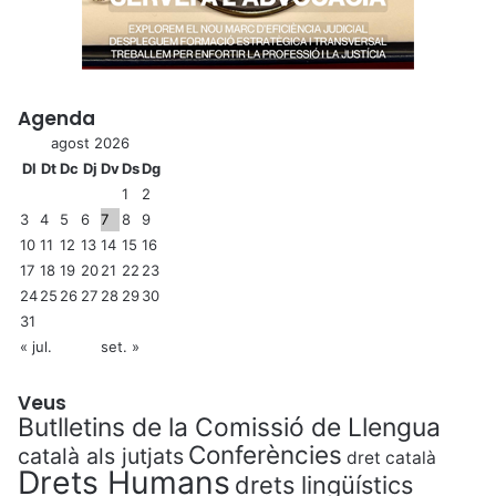
Agenda
agost 2026
Dl
Dt
Dc
Dj
Dv
Ds
Dg
1
2
3
4
5
6
7
8
9
10
11
12
13
14
15
16
17
18
19
20
21
22
23
24
25
26
27
28
29
30
31
« jul.
set. »
Veus
Butlletins de la Comissió de Llengua
Conferències
català als jutjats
dret català
Drets Humans
drets lingüístics