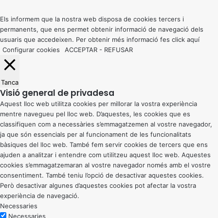
top
button
Els informem que la nostra web disposa de cookies tercers i
permanents, que ens permet obtenir informació de navegació dels
usuaris que accedeixen. Per obtenir més informació fes click
aquí
Configurar cookies
ACCEPTAR
-
REFUSAR
Tanca
Visió general de privadesa
Aquest lloc web utilitza cookies per millorar la vostra experiència
mentre navegueu pel lloc web. D’aquestes, les cookies que es
classifiquen com a necessàries s’emmagatzemen al vostre navegador,
ja que són essencials per al funcionament de les funcionalitats
bàsiques del lloc web. També fem servir cookies de tercers que ens
ajuden a analitzar i entendre com utilitzeu aquest lloc web. Aquestes
cookies s’emmagatzemaran al vostre navegador només amb el vostre
consentiment. També teniu l’opció de desactivar aquestes cookies.
Però desactivar algunes d’aquestes cookies pot afectar la vostra
experiència de navegació.
Necessaries
Necessaries