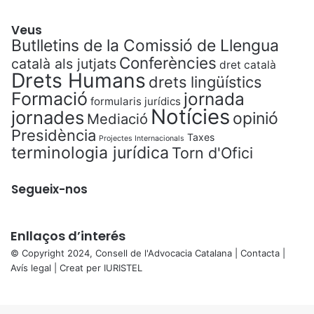
Veus
Butlletins de la Comissió de Llengua
Conferències
català als jutjats
dret català
Drets Humans
drets lingüístics
Formació
jornada
formularis jurídics
Notícies
jornades
opinió
Mediació
Presidència
Taxes
Projectes Internacionals
terminologia jurídica
Torn d'Ofici
Segueix-nos
Enllaços d’interés
© Copyright 2024, Consell de l'Advocacia Catalana |
Contacta
|
Avís legal
| Creat per
IURISTEL
X
Back
to