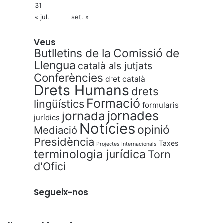
31
« jul.
set. »
Veus
Butlletins de la Comissió de
Llengua
català als jutjats
Conferències
dret català
Drets Humans
drets
Formació
lingüístics
formularis
jornades
jornada
jurídics
Notícies
opinió
Mediació
Presidència
Taxes
Projectes Internacionals
terminologia jurídica
Torn
d'Ofici
Segueix-nos