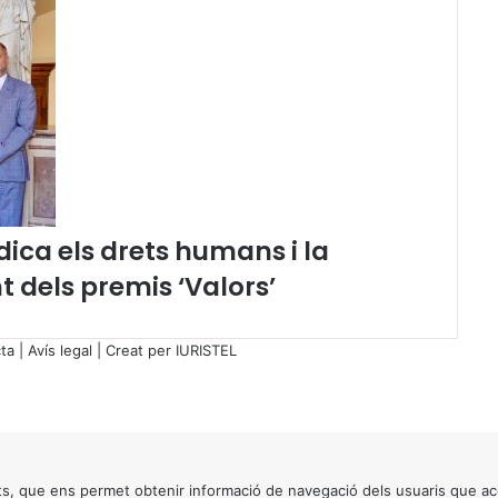
n
i
t
e
n
c
i
a
r
i
s
ica els drets humans i la
p
nt dels premis ‘Valors’
e
r
v
ta
|
Avís legal
| Creat per
IURISTEL
i
s
i
t
a
r
s, que ens permet obtenir informació de navegació dels usuaris que ac
a