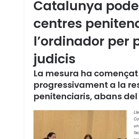
Catalunya poden
centres peniten
l’ordinador per 
judicis
La mesura ha començat a 
progressivament a la re
penitenciaris, abans de
X
W
T
h
e
L’
a
l
Co
t
e
un
s
g
l’
A
r