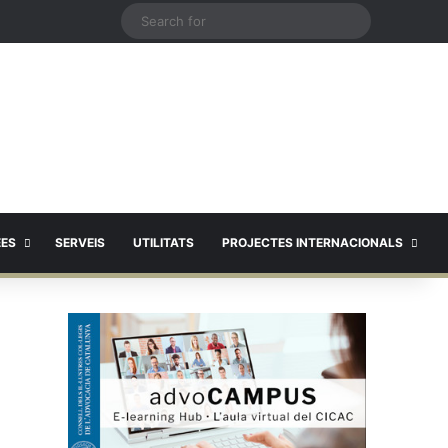
X
Search
for
EES
SERVEIS
UTILITATS
PROJECTES INTERNACIONALS