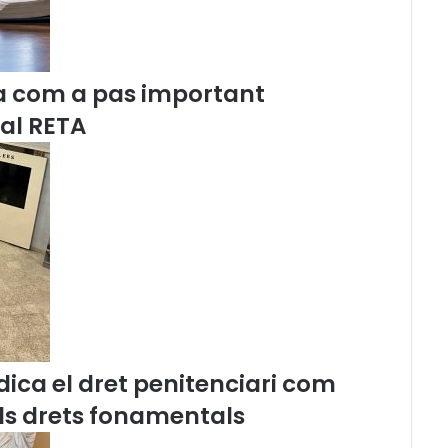
a
d
v
o
a com a pas important
c
a
 al RETA
d
e
s
a
l
s
c
e
n
t
r
e
ica el dret penitenciari com
s
p
els drets fonamentals
e