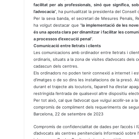
facilitat per als professionals, sinó que significa, so
l’advocacia
”, ha puntualitzat la presidenta del Consell 
Per la seva banda, el secretari de Mesures Penals, Re
ha volgut destacar que “
la implementació de les noves 
és una aposta clara per dinamitzar i facilitar les comu
a processos d’execució penal
”.
Comunicació entre lletrats i clients
Les comunicacions amb ordinador entre lletrats i clien
ordinaris, situats a la zona de visites d’advocats dels 
cadascun dels centres.
Els ordinadors no poden tenir connexió a internet i es
d’imatges o de so dins les instal·lacions de la presó. A
durant el trajecte als locutoris, l’aparell ha d’estar ap
restringida l’entrada de qualsevol altre dispositiu elec
Per tot això, cal que l’advocat que vulgui acollir-se a 
compromís de compliment dels requeriments de segur
Barcelona, 22 de setembre de 2023
Compromís de confidencialitat de dades per l’accés i l’
d’advocats als centres penitenciaris
Informació sobre 