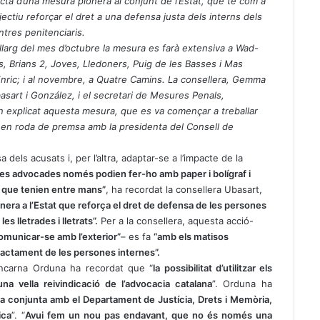
acta d’una mesura pionera al conjunt de l’Estat, que té com a
jectiu reforçar el dret a una defensa justa dels interns dels
ntres penitenciaris.
 llarg del mes d’octubre la mesura es farà extensiva a Wad-
s, Brians 2, Joves, Lledoners, Puig de les Basses i Mas
Enric; i al novembre, a Quatre Camins. La consellera, Gemma
asart i González, i el secretari de Mesures Penals,
an explicat aquesta mesura, que es va començar a treballar
t en roda de premsa amb la presidenta del Consell de
 dels acusats i, per l’altra, adaptar-se a l’impacte de la
i les advocades només podien fer-ho amb paper i bolígraf i
al que tenien entre mans”
, ha recordat la consellera Ubasart,
onera a l’Estat que reforça el dret de defensa de les persones
es lletrades i lletrats”.
Per a la consellera, aquesta acció-
 comunicar-se amb l’exterior”
– es fa
“amb els matisos
 tractament de les persones internes”.
 Encarna Orduna ha recordat que “
la possibilitat d’utilitzar els
una vella reivindicació de l’advocacia catalana
”. Orduna ha
eina conjunta amb el Departament de Justícia, Drets i Memòria,
ica
”. “
Avui fem un nou pas endavant, que no és només una