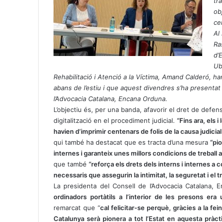
tr
p
a
ob
p
m
ce
Al
Ra
d’
Ub
Rehabilitació i Atenció a la Víctima, Amand Calderó, h
abans de l’estiu i que aquest divendres s’ha presenta
l’Advocacia Catalana, Encana Orduna.
L’objectiu és, per una banda, afavorir el dret de defensa
digitalització en el procediment judicial.
“Fins ara, els 
havien d’imprimir centenars de folis de la causa judici
qui també ha destacat que es tracta d’una mesura
“pi
internes i garanteix unes millors condicions de treball a l
que també
“reforça els drets dels interns i internes a
necessaris que assegurin la intimitat, la seguretat i el
La presidenta del Consell de l’Advocacia Catalana,
ordinadors portàtils a l’interior de les presons era 
remarcat que “
cal felicitar-se perquè, gràcies a la f
Catalunya serà pionera a tot l’Estat en aquesta pràct