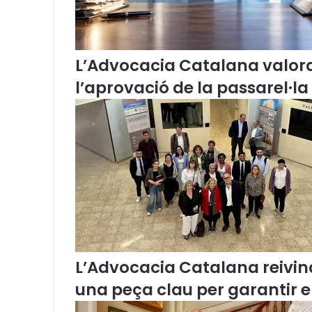
l
a
C
o
L’Advocacia Catalana valor
m
i
l’aprovació de la passarel·la
s
s
i
ó
d
e
L
l
e
n
g
u
L’Advocacia Catalana reivind
a
(
una peça clau per garantir 
s