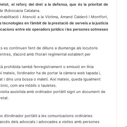
bretot, el reforç del dret a la defensa, que és la prioritat de
de l’Advocacia Catalana.
habilitació i Atenció a la Víctima, Amand Calderó i Montfort,
tecnologies en l’àmbit de la prestació de serveis a la justícia
nicacions entre els operadors jurídics i les persones sotmeses
ts es continuen fent de dilluns a diumenge als locutoris
centres, d’acord amb l’horari regimental establert per
tà prohibida també l’enregistrament o emissió en línia
ixí mateix, l’ordinador ha de portar la càmera web tapada i,
agat i dins una bossa o maletí. Així mateix, queda igualment
trònic, com ara mòbils o tauletes.
la visita assistida amb ordinador portàtil signi un document de
etat.
ús d’ordinador portàtil a les comunicacions ordinàries
l’accés dels advocats i advocades a visites amb persones