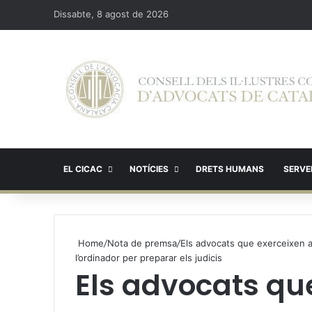
Dissabte, 8 agost de 2026
EL CICAC
NOTÍCIES
DRETS HUMANS
SERVEI
Home
/
Nota de premsa
/
Els advocats que exerceixen a
l’ordinador per preparar els judicis
Els advocats qu