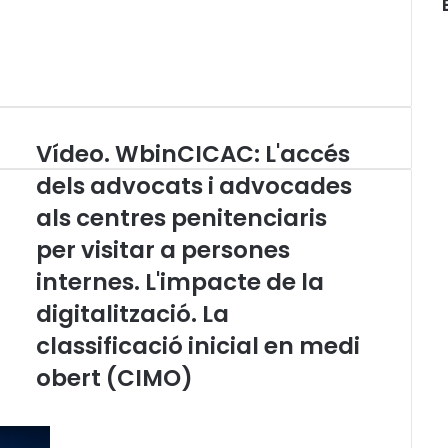
Vídeo. WbinCICAC: L'accés
V
í
dels advocats i advocades
d
als centres penitenciaris
e
o
per visitar a persones
.
W
internes. L'impacte de la
b
digitalització. La
i
n
classificació inicial en medi
C
obert (CIMO)
I
C
A
C