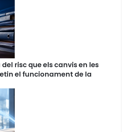
:
L
'
a
c
c
é
s
d
e
el risc que els canvis en les
l
etin el funcionament de la
s
a
d
v
o
c
a
t
s
i