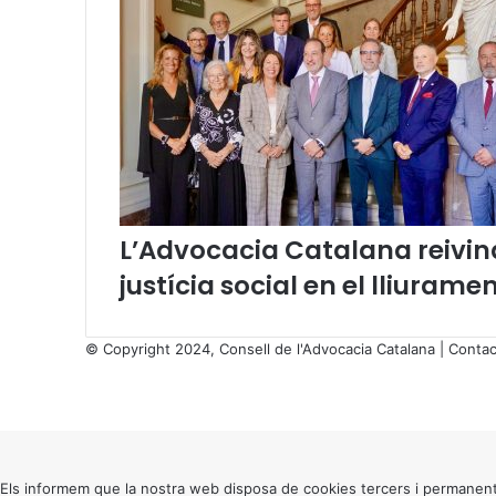
e
t
e
m
b
r
e
2
0
2
3
L’Advocacia Catalana reivind
)
justícia social en el lliurame
© Copyright 2024, Consell de l'Advocacia Catalana |
Contac
X
Facebook
X
WhatsApp
Telegram
Viber
Back
to
top
button
Els informem que la nostra web disposa de cookies tercers i permanent