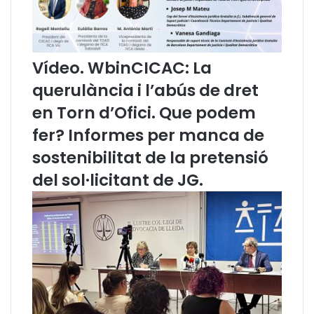
v
e
o
d
c
e
a
p
Vídeo. WbinCICAC: La
c
r
querulància i l’abús de dret
i
e
a
s
en Torn d’Ofici. Que podem
d
s
fer? Informes per manca de
e
u
l
p
sostenibilitat de la pretensió
T
o
del sol·licitant de JG.
o
s
r
t
n
o
d
s
’
d
O
e
f
l
i
a
c
G
i
e