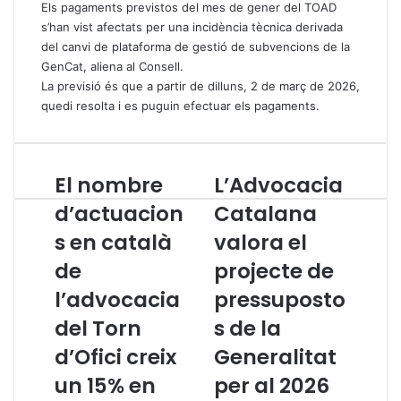
Els pagaments previstos del mes de gener del TOAD
s’han vist afectats per una incidència tècnica derivada
del canvi de plataforma de gestió de subvencions de la
GenCat, aliena al Consell.
La previsió és que a partir de dilluns, 2 de març de 2026,
quedi resolta i es puguin efectuar els pagaments.
El nombre
L’Advocacia
E
L
l
’
d’actuacion
Catalana
n
A
s en català
valora el
o
d
m
v
de
projecte de
b
o
r
l’advocacia
c
pressuposto
e
a
del Torn
s de la
d
c
’
i
d’Ofici creix
Generalitat
a
a
un 15% en
per al 2026
c
C