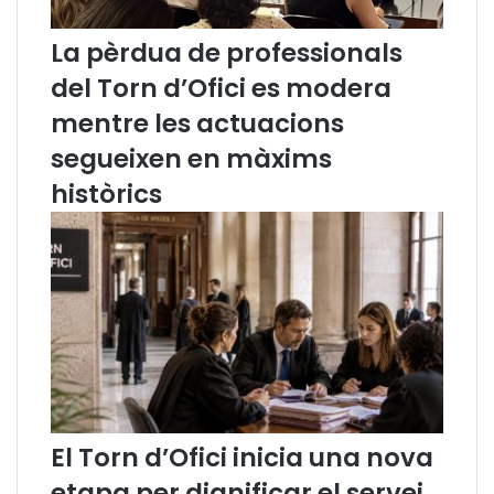
c
n
r
e
La pèrdua de professionals
e
r
del Torn d’Ofici es modera
i
a
x
l
mentre les actuacions
u
i
segueixen en màxims
n
t
1
a
històrics
5
t
%
p
e
e
n
r
l
a
’
l
ú
2
l
0
t
2
i
6
m
El Torn d’Ofici inicia una nova
a
n
etapa per dignificar el servei