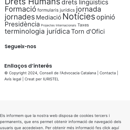
Drets Humans
drets lingüístics
Formació
jornada
formularis jurídics
Notícies
jornades
opinió
Mediació
Presidència
Taxes
Projectes Internacionals
terminologia jurídica
Torn d'Ofici
Segueix-nos
Enllaços d’interés
© Copyright 2024, Consell de l'Advocacia Catalana |
Contacta
|
Avís legal
| Creat per
IURISTEL
X
Facebook
X
WhatsApp
Telegram
Viber
Back
to
top
button
Els informem que la nostra web disposa de cookies tercers i
permanents, que ens permet obtenir informació de navegació dels
usuaris que accedeixen. Per obtenir més informació fes click
aquí