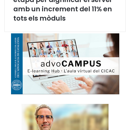
y
amb un increment del 11% en
tots els mòduls