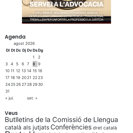
Agenda
agost 2026
Dl
Dt
Dc
Dj
Dv
Ds
Dg
1
2
3
4
5
6
7
8
9
10
11
12
13
14
15
16
17
18
19
20
21
22
23
24
25
26
27
28
29
30
31
« jul.
set. »
Veus
Butlletins de la Comissió de Llengua
Conferències
català als jutjats
dret català