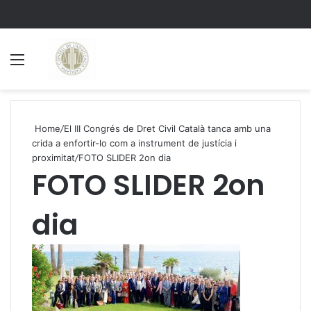
Menu
S
Home
/
El III Congrés de Dret Civil Català tanca amb una
crida a enfortir-lo com a instrument de justícia i
proximitat
/
FOTO SLIDER 2on dia
FOTO SLIDER 2on
dia