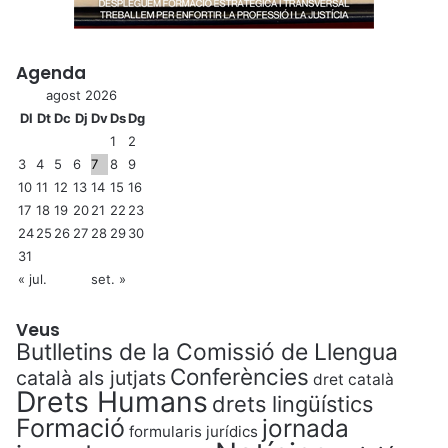
Agenda
agost 2026
Dl
Dt
Dc
Dj
Dv
Ds
Dg
1
2
3
4
5
6
7
8
9
10
11
12
13
14
15
16
17
18
19
20
21
22
23
24
25
26
27
28
29
30
31
« jul.
set. »
Veus
Butlletins de la Comissió de Llengua
Conferències
català als jutjats
dret català
Drets Humans
drets lingüístics
Formació
jornada
formularis jurídics