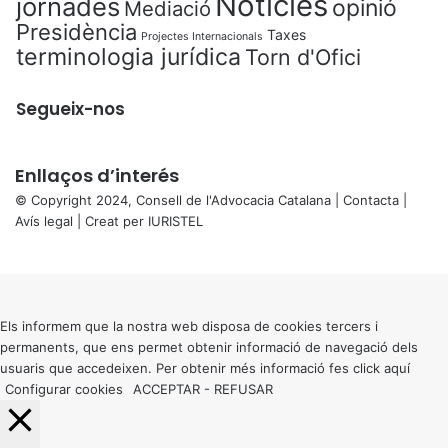
Notícies
jornades
opinió
Mediació
Presidència
Taxes
Projectes Internacionals
terminologia jurídica
Torn d'Ofici
Segueix-nos
Enllaços d’interés
© Copyright 2024, Consell de l'Advocacia Catalana |
Contacta
|
Avís legal
| Creat per
IURISTEL
X
Back
to
top
button
Els informem que la nostra web disposa de cookies tercers i
permanents, que ens permet obtenir informació de navegació dels
usuaris que accedeixen. Per obtenir més informació fes click
aquí
Configurar cookies
ACCEPTAR
-
REFUSAR