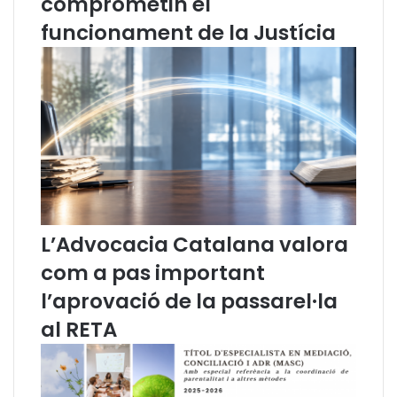
comprometin el
l
Ú
a
s
funcionament de la Justícia
c
d
a
e
m
l
p
C
a
a
n
t
y
a
a
l
"
à
D
a
e
l
L’Advocacia Catalana valora
f
a
com a pas important
e
J
n
u
l’aprovació de la passarel·la
s
s
al RETA
e
t
m
í
e
c
l
i