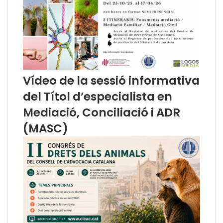
c
a
a
t
a
l
à
e
n
Vídeo de la sessió informativa
c
del Títol d’especialista en
a
t
Mediació, Conciliació i ADR
a
(MASC)
l
à
"