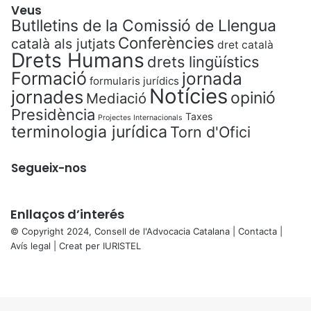
Veus
Butlletins de la Comissió de Llengua
Conferències
català als jutjats
dret català
Drets Humans
drets lingüístics
Formació
jornada
formularis jurídics
Notícies
jornades
opinió
Mediació
Presidència
Taxes
Projectes Internacionals
terminologia jurídica
Torn d'Ofici
Segueix-nos
Enllaços d’interés
© Copyright 2024, Consell de l'Advocacia Catalana |
Contacta
|
Avís legal
| Creat per
IURISTEL
X
Facebook
X
WhatsApp
Telegram
Viber
Back
to