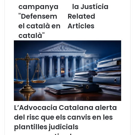
g
campanya
l
la Justícia
:
l
"Defensem
Related
A
l
c
a
el català en
Articles
t
X
català"
e
V
d
I
e
J
p
o
r
r
e
n
s
a
e
d
n
a
t
s
a
o
L’Advocacia Catalana alerta
c
b
i
r
del risc que els canvis en les
ó
e
plantilles judicials
d
l
e
'