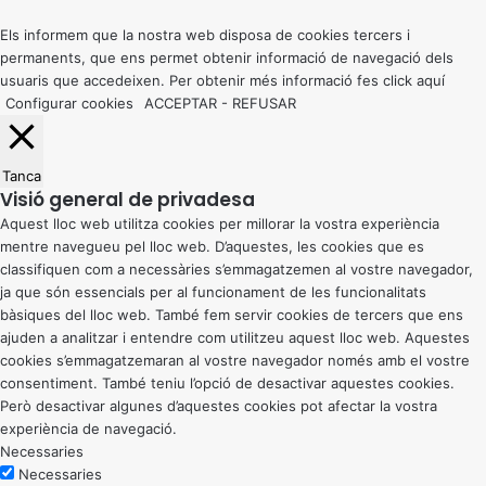
top
button
Els informem que la nostra web disposa de cookies tercers i
permanents, que ens permet obtenir informació de navegació dels
usuaris que accedeixen. Per obtenir més informació fes click
aquí
Configurar cookies
ACCEPTAR
-
REFUSAR
Tanca
Visió general de privadesa
Aquest lloc web utilitza cookies per millorar la vostra experiència
mentre navegueu pel lloc web. D’aquestes, les cookies que es
classifiquen com a necessàries s’emmagatzemen al vostre navegador,
ja que són essencials per al funcionament de les funcionalitats
bàsiques del lloc web. També fem servir cookies de tercers que ens
ajuden a analitzar i entendre com utilitzeu aquest lloc web. Aquestes
cookies s’emmagatzemaran al vostre navegador només amb el vostre
consentiment. També teniu l’opció de desactivar aquestes cookies.
Però desactivar algunes d’aquestes cookies pot afectar la vostra
experiència de navegació.
Necessaries
Necessaries