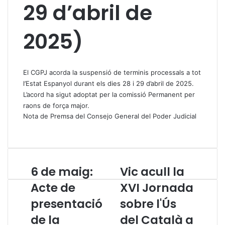
29 d’abril de
2025)
El CGPJ acorda la suspensió de terminis processals a tot
l’Estat Espanyol durant els dies 28 i 29 d’abril de 2025.
L’acord ha sigut adoptat per la comissió Permanent per
raons de força major.
Nota de Premsa del Consejo General del Poder Judicial
6 de maig:
Vic acull la
6
V
d
i
Acte de
XVI Jornada
e
c
presentació
sobre l'Ús
m
a
a
c
de la
del Català a
i
u