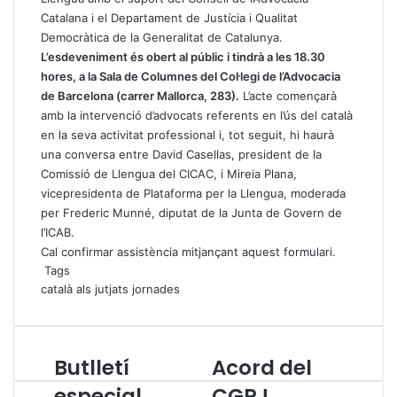
Catalana i el Departament de Justícia i Qualitat
Democràtica de la Generalitat de Catalunya.
L’esdeveniment és obert al públic i tindrà a les 18.30
hores, a la Sala de Columnes del Col·legi de l’Advocacia
de Barcelona (carrer Mallorca, 283).
L’acte començarà
amb la intervenció d’advocats referents en l’ús del català
en la seva activitat professional i, tot seguit, hi haurà
una conversa entre David Casellas, president de la
Comissió de Llengua del CICAC, i Mireia Plana,
vicepresidenta de Plataforma per la Llengua, moderada
per Frederic Munné, diputat de la Junta de Govern de
l’ICAB.
Cal confirmar assistència mitjançant
aquest formulari
.
Tags
català als jutjats
jornades
Butlletí
Acord del
B
A
u
c
especial
CGPJ.