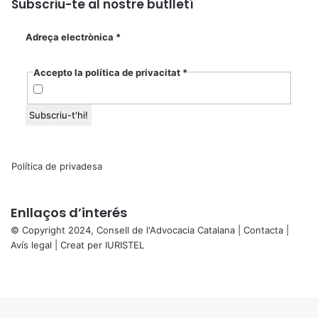
Subscriu-te al nostre butlletí
Adreça electrònica
*
Accepto la política de privacitat
*
Política de privadesa
Enllaços d’interés
© Copyright 2024, Consell de l'Advocacia Catalana |
Contacta
|
Avís legal
| Creat per
IURISTEL
X
Facebook
X
WhatsApp
Telegram
Viber
Back
to