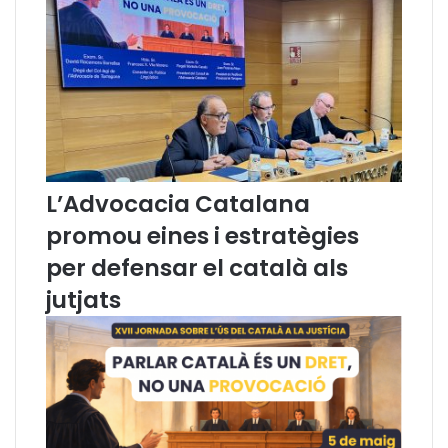
9
d
'
a
b
r
i
l
d
L’Advocacia Catalana
e
2
promou eines i estratègies
0
per defensar el català als
2
5
jutjats
)