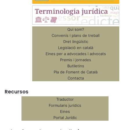
Qui som?
Convenis i plans de treball
Dret lingüístic
Legislació en català
Eines per a advocades i advocats
Premis i jornades
Butlletins
Pla de Foment de Català
Contacta
Recursos
Traductor
Formularis jurídics
Eines
Portal Jurídic