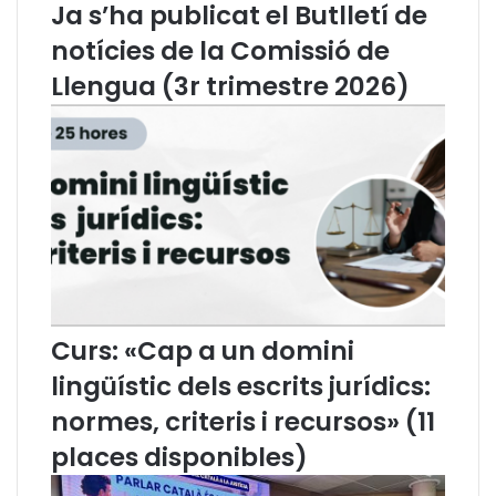
Ja s’ha publicat el Butlletí de
i
r
notícies de la Comissió de
m
i
Llengua (3r trimestre 2026)
n
i
s
p
r
o
c
e
s
s
a
Curs: «Cap a un domini
l
s
lingüístic dels escrits jurídics:
(
normes, criteris i recursos» (11
2
8
places disponibles)
-
2