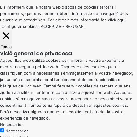
top
button
Els informem que la nostra web disposa de cookies tercers i
permanents, que ens permet obtenir informació de navegació dels
usuaris que accedeixen. Per obtenir més informació fes click
aquí
Configurar cookies
ACCEPTAR
-
REFUSAR
Tanca
Visió general de privadesa
Aquest lloc web utilitza cookies per millorar la vostra experiència
mentre navegueu pel lloc web. D’aquestes, les cookies que es
classifiquen com a necessàries s’emmagatzemen al vostre navegador,
ja que són essencials per al funcionament de les funcionalitats
bàsiques del lloc web. També fem servir cookies de tercers que ens
ajuden a analitzar i entendre com utilitzeu aquest lloc web. Aquestes
cookies s’emmagatzemaran al vostre navegador només amb el vostre
consentiment. També teniu l’opció de desactivar aquestes cookies.
Però desactivar algunes d’aquestes cookies pot afectar la vostra
experiència de navegació.
Necessaries
Necessaries