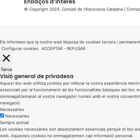
Enllaços d’interés
© Copyright 2024, Consell de l'Advocacia Catalana |
Contac
X
Back
to
top
button
Els informem que la nostra web disposa de cookies tercers i permanent
Configurar cookies
ACCEPTAR
-
REFUSAR
Tanca
Visió general de privadesa
Aquest lloc web utilitza cookies per millorar la vostra experiència me
essencials per al funcionament de les funcionalitats bàsiques del lloc
s’emmagatzemaran al vostre navegador només amb el vostre consentiment
navegació.
Necessaries
Necessaries
Sempre activat
Les cookies necessàries són absolutament essencials perquè el lloc web
web. Aquestes cookies no emmagatzemen cap informació personal.