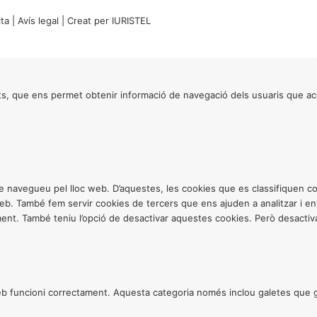
ta
|
Avís legal
| Creat per
IURISTEL
s, que ens permet obtenir informació de navegació dels usuaris que ac
ntre navegueu pel lloc web. D’aquestes, les cookies que es classifiquen
 web. També fem servir cookies de tercers que ens ajuden a analitzar i 
. També teniu l’opció de desactivar aquestes cookies. Però desactivar
 funcioni correctament. Aquesta categoria només inclou galetes que gar