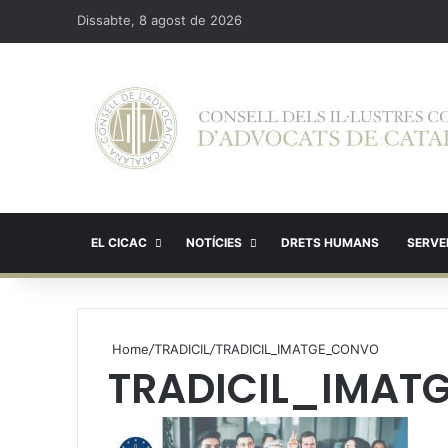
Dissabte, 8 agost de 2026
EL CICAC
NOTÍCIES
DRETS HUMANS
SERVEI
Home
/
TRADICIL
/
TRADICIL_IMATGE_CONVO
TRADICIL_IMA