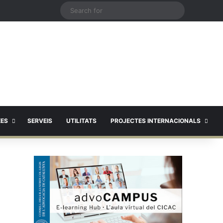
X
Search
for
EES
SERVEIS
UTILITATS
PROJECTES INTERNACIONALS