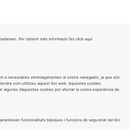
cedeixen. Per obtenir més informació fes click
aquí
 com a necessàries s’emmagatzemen al vostre navegador, ja que són
entendre com utilitzeu aquest lloc web. Aquestes cookies
 algunes d’aquestes cookies pot afectar la vostra experiència de
anteixen funcionalitats bàsiques i funcions de seguretat del lloc