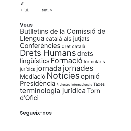
31
« jul.
set. »
Veus
Butlletins de la Comissió de
Llengua
català als jutjats
Conferències
dret català
Drets Humans
drets
Formació
lingüístics
formularis
jornades
jornada
jurídics
Notícies
opinió
Mediació
Presidència
Taxes
Projectes Internacionals
terminologia jurídica
Torn
d'Ofici
Segueix-nos