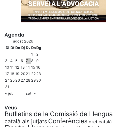
Agenda
agost 2026
Dl
Dt
Dc
Dj
Dv
Ds
Dg
1
2
3
4
5
6
7
8
9
10
11
12
13
14
15
16
17
18
19
20
21
22
23
24
25
26
27
28
29
30
31
« jul.
set. »
Veus
Butlletins de la Comissió de Llengua
Conferències
català als jutjats
dret català