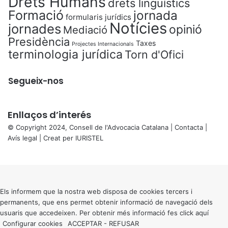
Drets Humans
drets lingüístics
Formació
jornada
formularis jurídics
Notícies
jornades
opinió
Mediació
Presidència
Taxes
Projectes Internacionals
terminologia jurídica
Torn d'Ofici
Segueix-nos
Enllaços d’interés
© Copyright 2024, Consell de l'Advocacia Catalana |
Contacta
|
Avís legal
| Creat per
IURISTEL
X
Back
to
top
button
Els informem que la nostra web disposa de cookies tercers i
permanents, que ens permet obtenir informació de navegació dels
usuaris que accedeixen. Per obtenir més informació fes click
aquí
Configurar cookies
ACCEPTAR
-
REFUSAR