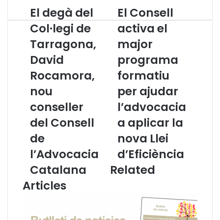
El degà del
El Consell
E
E
l
l
Col·legi de
activa el
d
C
Tarragona,
major
e
o
g
n
David
programa
à
s
d
Rocamora,
e
formatiu
e
l
nou
per ajudar
l
l
C
a
conseller
l’advocacia
o
c
del Consell
a aplicar la
l
t
·
i
de
nova Llei
l
v
l’Advocacia
d’Eficiència
e
a
g
e
Catalana
Related
i
l
Articles
d
m
e
a
T
j
a
o