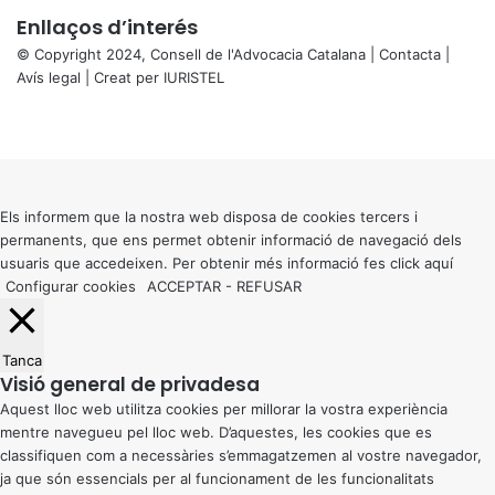
Enllaços d’interés
© Copyright 2024, Consell de l'Advocacia Catalana |
Contacta
|
Avís legal
| Creat per
IURISTEL
X
Facebook
X
WhatsApp
Telegram
Viber
Back
to
top
button
Els informem que la nostra web disposa de cookies tercers i
permanents, que ens permet obtenir informació de navegació dels
usuaris que accedeixen. Per obtenir més informació fes click
aquí
Configurar cookies
ACCEPTAR
-
REFUSAR
Tanca
Visió general de privadesa
Aquest lloc web utilitza cookies per millorar la vostra experiència
mentre navegueu pel lloc web. D’aquestes, les cookies que es
classifiquen com a necessàries s’emmagatzemen al vostre navegador,
ja que són essencials per al funcionament de les funcionalitats