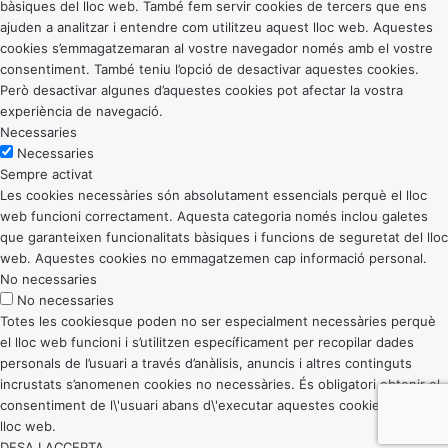
bàsiques del lloc web. També fem servir cookies de tercers que ens
ajuden a analitzar i entendre com utilitzeu aquest lloc web. Aquestes
cookies s’emmagatzemaran al vostre navegador només amb el vostre
consentiment. També teniu l’opció de desactivar aquestes cookies.
Però desactivar algunes d’aquestes cookies pot afectar la vostra
experiència de navegació.
Necessaries
Necessaries
Sempre activat
Les cookies necessàries són absolutament essencials perquè el lloc
web funcioni correctament. Aquesta categoria només inclou galetes
que garanteixen funcionalitats bàsiques i funcions de seguretat del lloc
web. Aquestes cookies no emmagatzemen cap informació personal.
No necessaries
No necessaries
Totes les cookiesque poden no ser especialment necessàries perquè
el lloc web funcioni i s’utilitzen específicament per recopilar dades
personals de l’usuari a través d’anàlisis, anuncis i altres continguts
incrustats s’anomenen cookies no necessàries. És obligatori obtenir el
consentiment de l\'usuari abans d\'executar aquestes cookies al vostre
lloc web.
DESA I ACCEPTA