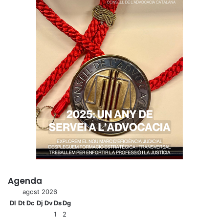
Agenda
agost 2026
Dl
Dt
Dc
Dj
Dv
Ds
Dg
1
2