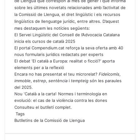
de Llengua que correspon al mes de gener i que informa
sobre les últimes novetats relacionades amb l’activitat de
la Comissió de Llengua, el dret lingüístic i els recursos
lingüístics de llenguatge jurídic, entre altres. D’aquest
mes destaquem les notícies següents:
El Servei Lingüístic del Consell de l’Advocacia Catalana
inicia els cursos de català 2025
El portal Compendium.cat reforça la seva oferta amb 40
nous formularis jurídics redactats per experts
El debat ‘El català a Europa: realitat o ficció?’ aporta
elements per a la reflexió
Encara no has presentat el teu microrelat?
Fideïcomís
,
immoble
,
estrep
,
sentència
i
tempteig
són les paraules
del 2025.
Nou ‘Català a la carta’: Normes i terminologia en
evolució: el cas de la violència contra les dones
Consulteu el
butlletí complet
.
Tags
Butlletins de la Comissió de Llengua