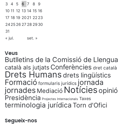
3
4
5
6
7
8
9
10
11
12
13
14
15
16
17
18
19
20
21
22
23
24
25
26
27
28
29
30
31
« jul.
set. »
Veus
Butlletins de la Comissió de Llengua
Conferències
català als jutjats
dret català
Drets Humans
drets lingüístics
Formació
jornada
formularis jurídics
Notícies
jornades
opinió
Mediació
Presidència
Taxes
Projectes Internacionals
terminologia jurídica
Torn d'Ofici
Segueix-nos