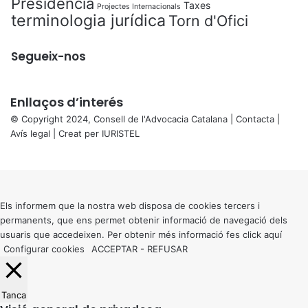
Presidència
Taxes
Projectes Internacionals
terminologia jurídica
Torn d'Ofici
Segueix-nos
Enllaços d’interés
© Copyright 2024, Consell de l'Advocacia Catalana |
Contacta
|
Avís legal
| Creat per
IURISTEL
X
Back
to
top
button
Els informem que la nostra web disposa de cookies tercers i
permanents, que ens permet obtenir informació de navegació dels
usuaris que accedeixen. Per obtenir més informació fes click
aquí
Configurar cookies
ACCEPTAR
-
REFUSAR
Tanca