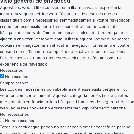
Visió general de privadesa
Aquest lloc web utilitza cookies per millorar la vostra experiència
mentre navegueu pel lloc web. D’aquestes, les cookies que es
classifiquen com a necessàries s’emmagatzemen al vostre navegador,
ja que són essencials per al funcionament de les funcionalitats
bàsiques del lloc web. També fem servir cookies de tercers que ens
ajuden a analitzar i entendre com utilitzeu aquest lloc web. Aquestes
cookies s’emmagatzemaran al vostre navegador només amb el vostre
consentiment. També teniu l’opció de desactivar aquestes cookies.
Però desactivar algunes d’aquestes cookies pot afectar la vostra
experiència de navegació.
Necessaries
Necessaries
Sempre activat
Les cookies necessàries són absolutament essencials perquè el lloc
web funcioni correctament. Aquesta categoria només inclou galetes
que garanteixen funcionalitats bàsiques i funcions de seguretat del lloc
web. Aquestes cookies no emmagatzemen cap informació personal.
No necessaries
No necessaries
Totes les cookiesque poden no ser especialment necessàries perquè
el lloc web funcioni i s’utilitzen específicament per recopilar dades