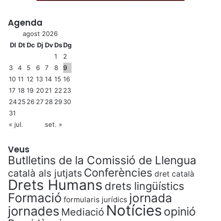
Agenda
agost 2026
Dl
Dt
Dc
Dj
Dv
Ds
Dg
1
2
3
4
5
6
7
8
9
10
11
12
13
14
15
16
17
18
19
20
21
22
23
24
25
26
27
28
29
30
31
« jul.
set. »
Veus
Butlletins de la Comissió de Llengua
Conferències
català als jutjats
dret català
Drets Humans
drets lingüístics
Formació
jornada
formularis jurídics
Notícies
jornades
opinió
Mediació