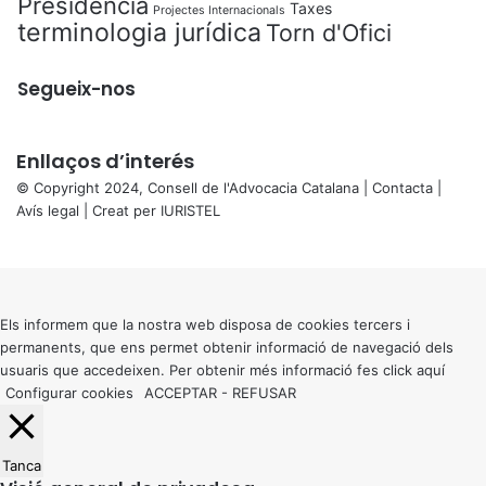
Presidència
Taxes
Projectes Internacionals
terminologia jurídica
Torn d'Ofici
Segueix-nos
Enllaços d’interés
© Copyright 2024, Consell de l'Advocacia Catalana |
Contacta
|
Avís legal
| Creat per
IURISTEL
X
Back
to
top
button
Els informem que la nostra web disposa de cookies tercers i
permanents, que ens permet obtenir informació de navegació dels
usuaris que accedeixen. Per obtenir més informació fes click
aquí
Configurar cookies
ACCEPTAR
-
REFUSAR
Tanca