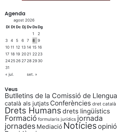
Agenda
agost 2026
Dl
Dt
Dc
Dj
Dv
Ds
Dg
1
2
3
4
5
6
7
8
9
10
11
12
13
14
15
16
17
18
19
20
21
22
23
24
25
26
27
28
29
30
31
« jul.
set. »
Veus
Butlletins de la Comissió de Llengua
Conferències
català als jutjats
dret català
Drets Humans
drets lingüístics
Formació
jornada
formularis jurídics
Notícies
jornades
opinió
Mediació