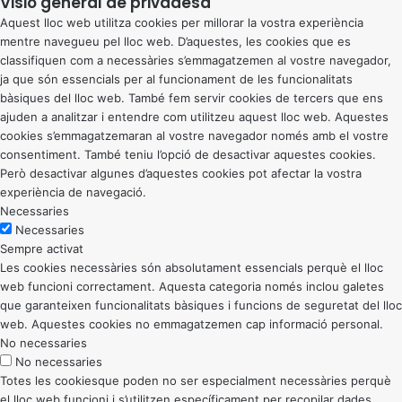
Visió general de privadesa
Aquest lloc web utilitza cookies per millorar la vostra experiència
mentre navegueu pel lloc web. D’aquestes, les cookies que es
classifiquen com a necessàries s’emmagatzemen al vostre navegador,
ja que són essencials per al funcionament de les funcionalitats
bàsiques del lloc web. També fem servir cookies de tercers que ens
ajuden a analitzar i entendre com utilitzeu aquest lloc web. Aquestes
cookies s’emmagatzemaran al vostre navegador només amb el vostre
consentiment. També teniu l’opció de desactivar aquestes cookies.
Però desactivar algunes d’aquestes cookies pot afectar la vostra
experiència de navegació.
Necessaries
Necessaries
Sempre activat
Les cookies necessàries són absolutament essencials perquè el lloc
web funcioni correctament. Aquesta categoria només inclou galetes
que garanteixen funcionalitats bàsiques i funcions de seguretat del lloc
web. Aquestes cookies no emmagatzemen cap informació personal.
No necessaries
No necessaries
Totes les cookiesque poden no ser especialment necessàries perquè
el lloc web funcioni i s’utilitzen específicament per recopilar dades