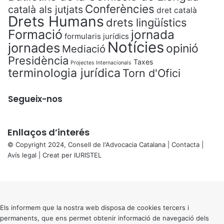
Conferències
català als jutjats
dret català
Drets Humans
drets lingüístics
Formació
jornada
formularis jurídics
Notícies
jornades
opinió
Mediació
Presidència
Taxes
Projectes Internacionals
terminologia jurídica
Torn d'Ofici
Segueix-nos
Enllaços d’interés
© Copyright 2024, Consell de l'Advocacia Catalana |
Contacta
|
Avís legal
| Creat per
IURISTEL
X
Back
to
top
button
Els informem que la nostra web disposa de cookies tercers i
permanents, que ens permet obtenir informació de navegació dels