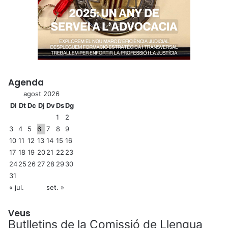
Agenda
agost 2026
Dl
Dt
Dc
Dj
Dv
Ds
Dg
1
2
3
4
5
6
7
8
9
10
11
12
13
14
15
16
17
18
19
20
21
22
23
24
25
26
27
28
29
30
31
« jul.
set. »
Veus
Butlletins de la Comissió de Llengua