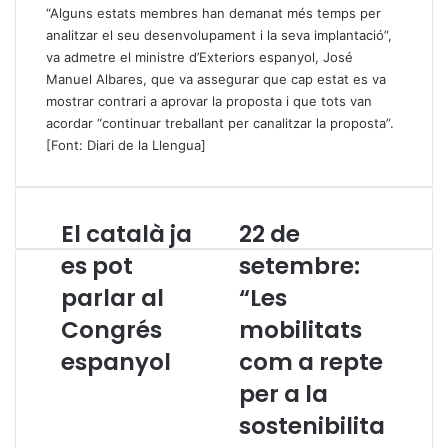
“Alguns estats membres han demanat més temps per
analitzar el seu desenvolupament i la seva implantació”,
va admetre el ministre d’Exteriors espanyol, José
Manuel Albares, que va assegurar que cap estat es va
mostrar contrari a aprovar la proposta i que tots van
acordar “continuar treballant per canalitzar la proposta”.
[Font:
Diari de la Llengua
]
El català ja
22 de
E
2
l
2
es pot
setembre:
c
d
parlar al
“Les
a
e
t
s
Congrés
mobilitats
a
e
l
espanyol
t
com a repte
à
e
per a la
j
m
a
b
sostenibilita
e
r