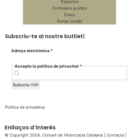
s
Traductor
t
Formularis jurídics
a
Eines
d
Portal Jurídic
e
L
Subscriu-te al nostre butlletí
l
e
Adreça electrònica
*
n
g
Accepto la política de privacitat
*
u
a
i
D
r
e
t
Política de privadesa
”
Enllaços d’interés
© Copyright 2024, Consell de l'Advocacia Catalana |
Contacta
|