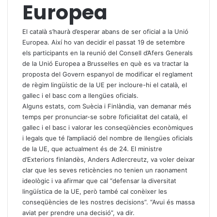
Europea
El català s’haurà d’esperar abans de ser oficial a la Unió
Europea. Així ho van decidir el passat 19 de setembre
els participants en la reunió del Consell d’Afers Generals
de la Unió Europea a Brussel·les en què es va tractar la
proposta del Govern espanyol de modificar el reglament
de règim lingüístic de la UE per incloure-hi el català, el
gallec i el basc com a llengües oficials.
Alguns estats, com Suècia i Finlàndia, van demanar més
temps per pronunciar-se sobre l’oficialitat del català, el
gallec i el basc i valorar les conseqüències econòmiques
i legals que té l’ampliació del nombre de llengües oficials
de la UE, que actualment és de 24. El ministre
d’Exteriors finlandès, Anders Adlercreutz, va voler deixar
clar que les seves reticències no tenien un raonament
ideològic i va afirmar que cal “defensar la diversitat
lingüística de la UE, però també cal conèixer les
conseqüències de les nostres decisions”. “Avui és massa
aviat per prendre una decisió”, va dir.