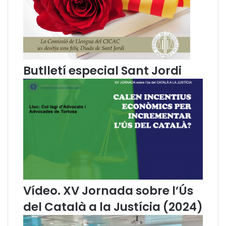
p
e
a
p
n
t
y
e
o
p
l
e
r
Butlletí especial Sant Jordi
a
l
a
s
o
s
t
e
n
i
b
Vídeo. XV Jornada sobre l’Ús
i
del Català a la Justícia (2024)
l
i
t