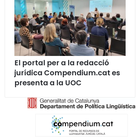
a
t
d
e
l
e
s
l
l
El portal per a la redacció
e
jurídica Compendium.cat es
n
g
presenta a la UOC
ü
e
s
m
i
n
o
r
i