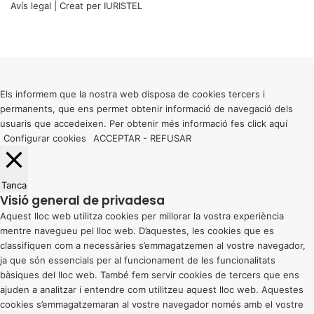
Avís legal
| Creat per
IURISTEL
X
Facebook
X
WhatsApp
Telegram
Viber
Back
to
top
button
Els informem que la nostra web disposa de cookies tercers i
permanents, que ens permet obtenir informació de navegació dels
usuaris que accedeixen. Per obtenir més informació fes click
aquí
Configurar cookies
ACCEPTAR
-
REFUSAR
Tanca
Visió general de privadesa
Aquest lloc web utilitza cookies per millorar la vostra experiència
mentre navegueu pel lloc web. D’aquestes, les cookies que es
classifiquen com a necessàries s’emmagatzemen al vostre navegador,
ja que són essencials per al funcionament de les funcionalitats
bàsiques del lloc web. També fem servir cookies de tercers que ens
ajuden a analitzar i entendre com utilitzeu aquest lloc web. Aquestes
cookies s’emmagatzemaran al vostre navegador només amb el vostre