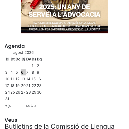
Agenda
agost 2026
Dl
Dt
Dc
Dj
Dv
Ds
Dg
1
2
3
4
5
6
7
8
9
10
11
12
13
14
15
16
17
18
19
20
21
22
23
24
25
26
27
28
29
30
31
« jul.
set. »
Veus
Butlletins de la Comissió de Llengua