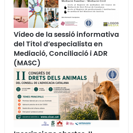
u
r
c
a
i
A
ó
n
d
u
Vídeo de la sessió informativa
e
a
l
l
del Títol d’especialista en
C
2
Mediació, Conciliació i ADR
o
0
r
2
(MASC)
r
3
e
d
o
r
M
e
d
i
t
e
r