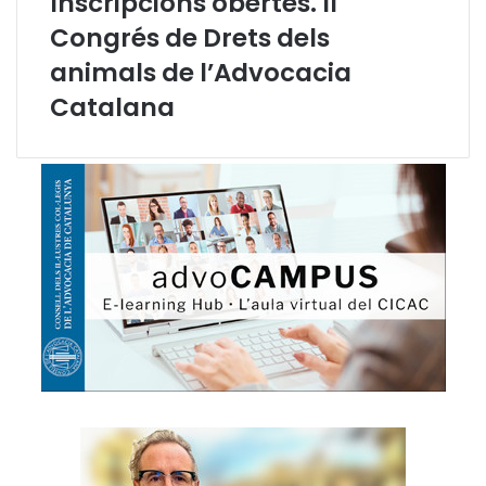
Inscripcions obertes. II
r
Congrés de Drets dels
a
animals de l’Advocacia
n
i
Catalana