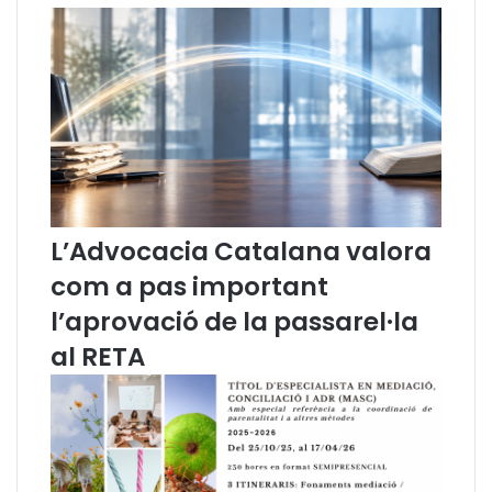
d
r
e
d
m
o
a
n
n
a
a
t
l
a
a
m
i
b
m
e
L’Advocacia Catalana valora
m
l
e
P
com a pas important
d
r
i
e
l’aprovació de la passarel·la
a
m
al RETA
t
i
a
P
e
r
x
o
e
c
c
u