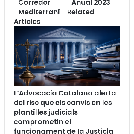
Corredor
Anual 2023
l
A
Mediterrani
Related
'
d
A
v
Articles
r
o
c
c
d
a
e
c
l
i
a
a
M
C
e
a
d
t
i
a
t
l
L’Advocacia Catalana alerta
e
a
r
n
del risc que els canvis en les
r
a
plantilles judicials
à
,
n
g
comprometin el
i
u
funcionament de la Justícia
a
a