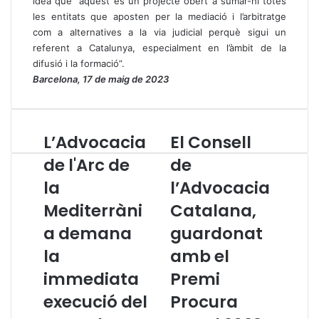
idea que “aquest és un projecte obert a sumar-hi totes
les entitats que aposten per la mediació i l’arbitratge
com a alternatives a la via judicial perquè sigui un
referent a Catalunya, especialment en l’àmbit de la
difusió i la formació”.
Barcelona, 17 de maig de 2023
L’Advocacia
El Consell
L
E
’
l
de l'Arc de
de
A
C
la
l’Advocacia
d
o
v
n
Mediterràni
Catalana,
o
s
c
a demana
e
guardonat
a
l
la
amb el
c
l
i
d
immediata
Premi
a
e
execució del
Procura
d
l
e
’