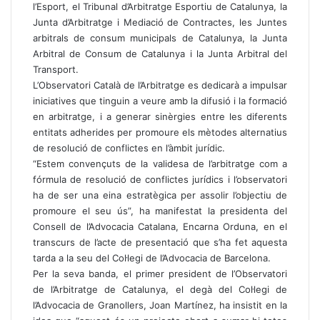
l’Esport, el Tribunal d’Arbitratge Esportiu de Catalunya, la
Junta d’Arbitratge i Mediació de Contractes, les Juntes
arbitrals de consum municipals de Catalunya, la Junta
Arbitral de Consum de Catalunya i la Junta Arbitral del
Transport.
L’Observatori Català de l’Arbitratge es dedicarà a impulsar
iniciatives que tinguin a veure amb la difusió i la formació
en arbitratge, i a generar sinèrgies entre les diferents
entitats adherides per promoure els mètodes alternatius
de resolució de conflictes en l’àmbit jurídic.
“Estem convençuts de la validesa de l’arbitratge com a
fórmula de resolució de conflictes jurídics i l’observatori
ha de ser una eina estratègica per assolir l’objectiu de
promoure el seu ús”, ha manifestat la presidenta del
Consell de l’Advocacia Catalana, Encarna Orduna, en el
transcurs de l’acte de presentació que s’ha fet aquesta
tarda a la seu del Col·legi de l’Advocacia de Barcelona.
Per la seva banda, el primer president de l’Observatori
de l’Arbitratge de Catalunya, el degà del Col·legi de
l’Advocacia de Granollers, Joan Martínez, ha insistit en la