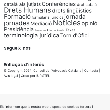
Conferències
català als jutjats
dret català
Drets Humans
drets lingüístics
Formació
jornada
formularis jurídics
Notícies
jornades
opinió
Mediació
Presidència
Taxes
Projectes Internacionals
terminologia jurídica
Torn d'Ofici
Segueix-nos
Enllaços d’interés
© Copyright 2024, Consell de l'Advocacia Catalana |
Contacta
|
Avís legal
| Creat per
IURISTEL
X
Facebook
X
WhatsApp
Telegram
Viber
Back
to
top
button
Els informem que la nostra web disposa de cookies tercers i