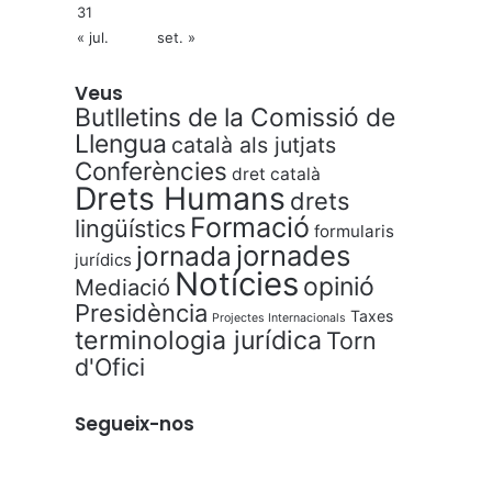
31
« jul.
set. »
Veus
Butlletins de la Comissió de
Llengua
català als jutjats
Conferències
dret català
Drets Humans
drets
Formació
lingüístics
formularis
jornades
jornada
jurídics
Notícies
opinió
Mediació
Presidència
Taxes
Projectes Internacionals
terminologia jurídica
Torn
d'Ofici
Segueix-nos