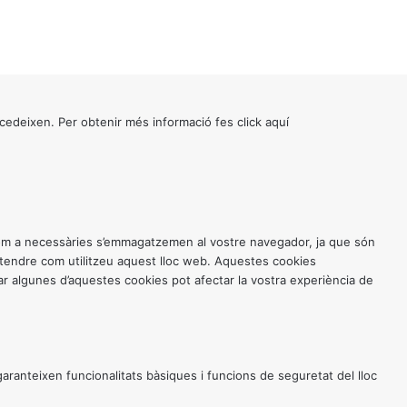
cedeixen. Per obtenir més informació fes click
aquí
 com a necessàries s’emmagatzemen al vostre navegador, ja que són
entendre com utilitzeu aquest lloc web. Aquestes cookies
 algunes d’aquestes cookies pot afectar la vostra experiència de
anteixen funcionalitats bàsiques i funcions de seguretat del lloc