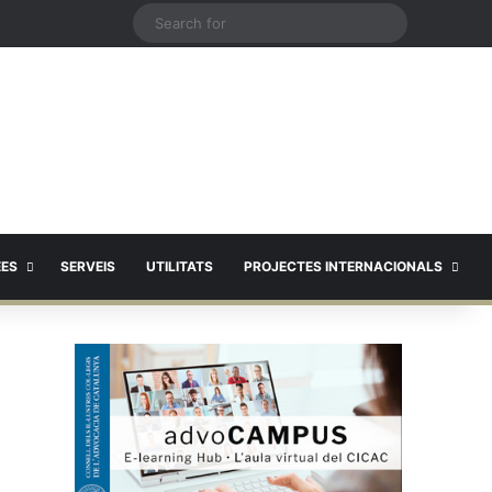
X
Search
for
EES
SERVEIS
UTILITATS
PROJECTES INTERNACIONALS