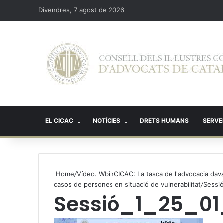
Divendres, 7 agost de 2026
EL CICAC
NOTÍCIES
DRETS HUMANS
SERVEI
Home
/
Vídeo. WbinCICAC: La tasca de l'advocacia davant
casos de persones en situació de vulnerabilitat
/
Sessi
Sessió_1_25_01