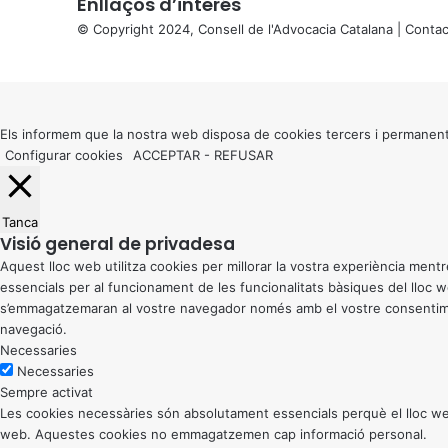
Enllaços d’interés
© Copyright 2024, Consell de l'Advocacia Catalana |
Contac
X
Back
to
top
button
Els informem que la nostra web disposa de cookies tercers i permanent
Configurar cookies
ACCEPTAR
-
REFUSAR
Tanca
Visió general de privadesa
Aquest lloc web utilitza cookies per millorar la vostra experiència me
essencials per al funcionament de les funcionalitats bàsiques del lloc
s’emmagatzemaran al vostre navegador només amb el vostre consentiment
navegació.
Necessaries
Necessaries
Sempre activat
Les cookies necessàries són absolutament essencials perquè el lloc web
web. Aquestes cookies no emmagatzemen cap informació personal.