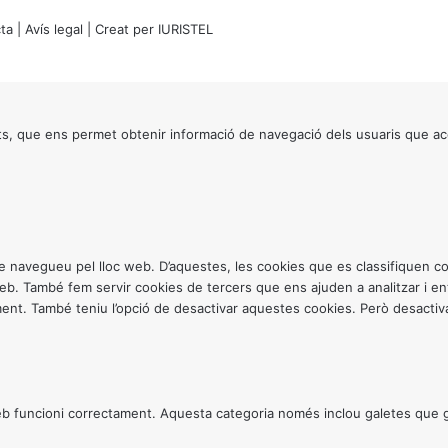
ta
|
Avís legal
| Creat per
IURISTEL
s, que ens permet obtenir informació de navegació dels usuaris que ac
ntre navegueu pel lloc web. D’aquestes, les cookies que es classifiquen
 web. També fem servir cookies de tercers que ens ajuden a analitzar i 
. També teniu l’opció de desactivar aquestes cookies. Però desactivar
 funcioni correctament. Aquesta categoria només inclou galetes que gar