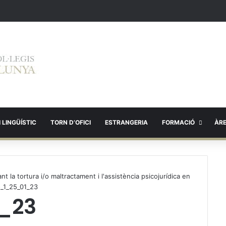
 LINGÜÍSTIC
TORN D’OFICI
ESTRANGERIA
FORMACIÓ
ÀR
 la tortura i/o maltractament i l'assistència psicojurídica en
ó_1_25_01_23
_23