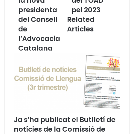
la nova
del TOAD
a
c
presidenta
pel 2023
d
i
e
ó
del Consell
Related
R
d
de
Articles
e
'
u
i
l’Advocacia
s
n
Catalana
,
t
E
e
n
r
c
è
a
s
r
s
n
o
a
b
O
r
r
e
d
l
Ja s’ha publicat el Butlletí de
u
e
n
s
notícies de la Comissió de
a
n