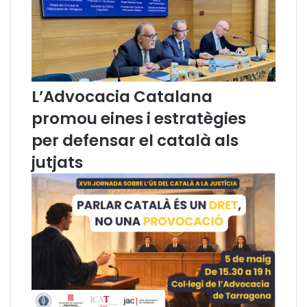
C
o
n
s
e
l
L’Advocacia Catalana
l
promou eines i estratègies
d
e
per defensar el català als
l
jutjats
’
A
d
v
o
c
a
c
i
a
C