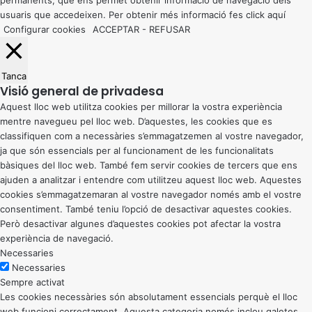
permanents, que ens permet obtenir informació de navegació dels
usuaris que accedeixen. Per obtenir més informació fes click
aquí
Configurar cookies
ACCEPTAR
-
REFUSAR
Tanca
Visió general de privadesa
Aquest lloc web utilitza cookies per millorar la vostra experiència
mentre navegueu pel lloc web. D’aquestes, les cookies que es
classifiquen com a necessàries s’emmagatzemen al vostre navegador,
ja que són essencials per al funcionament de les funcionalitats
bàsiques del lloc web. També fem servir cookies de tercers que ens
ajuden a analitzar i entendre com utilitzeu aquest lloc web. Aquestes
cookies s’emmagatzemaran al vostre navegador només amb el vostre
consentiment. També teniu l’opció de desactivar aquestes cookies.
Però desactivar algunes d’aquestes cookies pot afectar la vostra
experiència de navegació.
Necessaries
Necessaries
Sempre activat
Les cookies necessàries són absolutament essencials perquè el lloc
web funcioni correctament. Aquesta categoria només inclou galetes