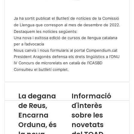
Ja ha sortit publicat el Butlletí de notícies de la Comissió
de Llengua que correspon al mes de desembre de 2022.
Destaquem les notícies següents:
Una nova i exitosa edició de cursos de llengua catalana
per a l’advocacia
Nous canvis i nous formularis al portal Compendium.cat
President Aragonès defensa els drets lingüístics a l’ONU
IV Concurs de microrelats en català de l’ICASBD
Consulteu el butlletí complet
.
La degana
Informació
L
I
a
n
de Reus,
d'interès
d
f
Encarna
sobre les
e
o
g
r
Orduna, és
novetats
a
m
n
a