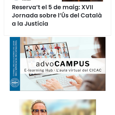
a
Reserva’t el 5 de maig: XVII
t
Jornada sobre l’Ús del Català
a
l
a la Justícia
a
n
a