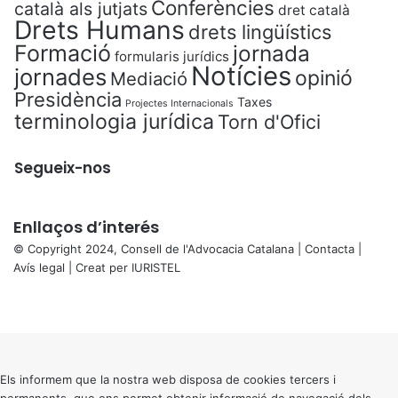
Conferències
català als jutjats
dret català
Drets Humans
drets lingüístics
Formació
jornada
formularis jurídics
Notícies
jornades
opinió
Mediació
Presidència
Taxes
Projectes Internacionals
terminologia jurídica
Torn d'Ofici
Segueix-nos
Enllaços d’interés
© Copyright 2024, Consell de l'Advocacia Catalana |
Contacta
|
Avís legal
| Creat per
IURISTEL
X
Facebook
X
WhatsApp
Telegram
Viber
Back
to
top
button
Els informem que la nostra web disposa de cookies tercers i