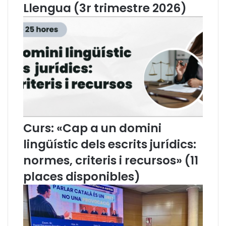
,
o
Llengua (3r trimestre 2026)
é
v
s
e
l
t
a
a
n
t
o
s
v
d
a
e
p
l
r
T
e
O
Curs: «Cap a un domini
s
A
lingüístic dels escrits jurídics:
i
D
d
p
normes, criteris i recursos» (11
e
e
places disponibles)
n
l
t
2
a
0
d
2
e
3
l