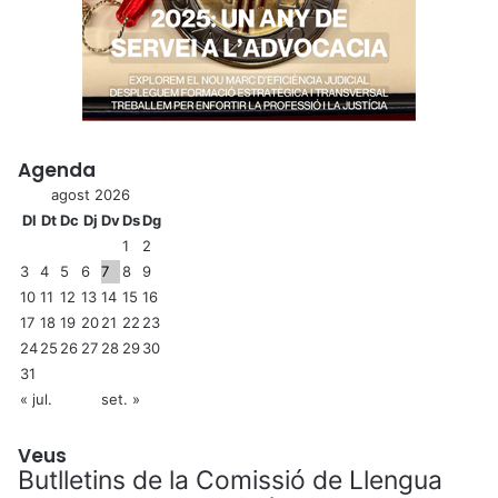
Agenda
agost 2026
Dl
Dt
Dc
Dj
Dv
Ds
Dg
1
2
3
4
5
6
7
8
9
10
11
12
13
14
15
16
17
18
19
20
21
22
23
24
25
26
27
28
29
30
31
« jul.
set. »
Veus
Butlletins de la Comissió de Llengua