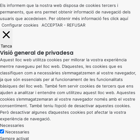
button
Els informem que la nostra web disposa de cookies tercers i
permanents, que ens permet obtenir informació de navegació dels
usuaris que accedeixen. Per obtenir més informació fes click
aquí
Configurar cookies
ACCEPTAR
-
REFUSAR
Tanca
Visió general de privadesa
Aquest lloc web utilitza cookies per millorar la vostra experiència
mentre navegueu pel lloc web. D’aquestes, les cookies que es
classifiquen com a necessàries s’emmagatzemen al vostre navegador,
ja que són essencials per al funcionament de les funcionalitats
bàsiques del lloc web. També fem servir cookies de tercers que ens
ajuden a analitzar i entendre com utilitzeu aquest lloc web. Aquestes
cookies s’emmagatzemaran al vostre navegador només amb el vostre
consentiment. També teniu l’opció de desactivar aquestes cookies.
Però desactivar algunes d’aquestes cookies pot afectar la vostra
experiència de navegació.
Necessaries
Necessaries
Sempre activat