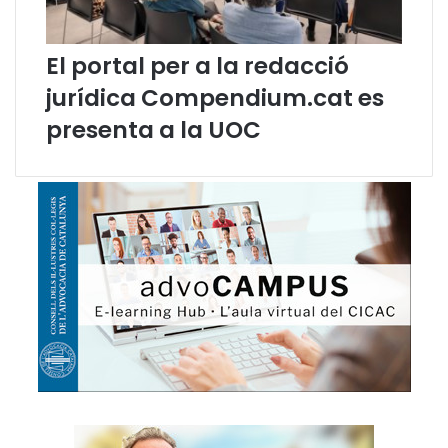
e
o
i
m
n
o
El portal per a la redacció
a
u
jurídica Compendium.cat es
ú
r
t
e
presenta a la UOC
i
l
l
’
p
ú
e
s
r
d
a
e
l
l
'
c
A
a
d
t
v
a
o
l
c
à
a
a
c
l