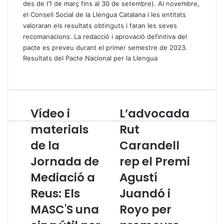
des de l’1 de març fins al 30 de setembre). Al novembre,
el Consell Social de la Llengua Catalana i les entitats
valoraran els resultats obtinguts i faran les seves
recomanacions. La redacció i aprovació definitiva del
pacte es preveu durant el primer semestre de 2023.
Resultats del Pacte Nacional per la Llengua
Vídeo i
L’advocada
V
L
í
’
materials
Rut
d
a
de la
Carandell
e
d
o
v
Jornada de
rep el Premi
i
o
m
Mediació a
c
Agustí
a
a
Reus: Els
Juandó i
t
d
e
a
MASC'S una
Royo per
r
R