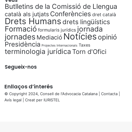
Butlletins de la Comissió de Llengua
Conferències
català als jutjats
dret català
Drets Humans
drets lingüístics
Formació
jornada
formularis jurídics
Notícies
jornades
opinió
Mediació
Presidència
Taxes
Projectes Internacionals
terminologia jurídica
Torn d'Ofici
Segueix-nos
Enllaços d’interés
© Copyright 2024, Consell de l'Advocacia Catalana |
Contacta
|
Avís legal
| Creat per
IURISTEL
X
Facebook
X
WhatsApp
Telegram
Viber
Back
to
top