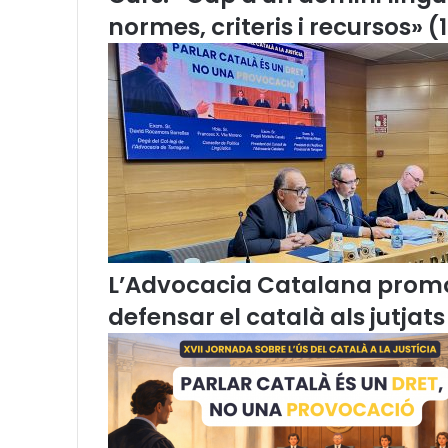
a
normes, criteris i recursos» (
d
e
c
o
n
d
e
m
n
a
p
e
L’Advocacia Catalana promou
l
defensar el català als jutjats
s
f
e
t
s
d
e