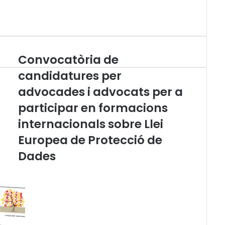
Convocatòria de
C
o
candidatures per
n
advocades i advocats per a
v
o
participar en formacions
c
a
internacionals sobre Llei
t
Europea de Protecció de
ò
r
Dades
i
a
d
e
c
a