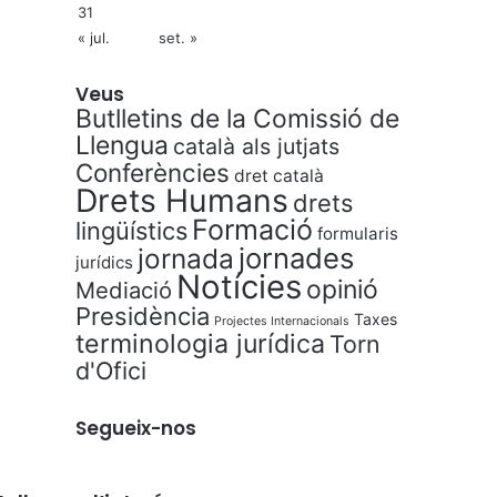
31
« jul.
set. »
Veus
Butlletins de la Comissió de
Llengua
català als jutjats
Conferències
dret català
Drets Humans
drets
Formació
lingüístics
formularis
jornades
jornada
jurídics
Notícies
opinió
Mediació
Presidència
Taxes
Projectes Internacionals
terminologia jurídica
Torn
d'Ofici
Segueix-nos