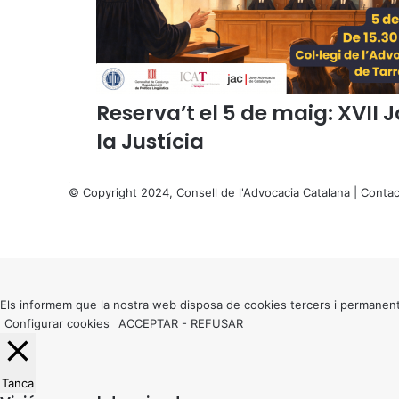
l
p
a
s
s
a
Reserva’t el 5 de maig: XVII 
t
la Justícia
2
4
d
© Copyright 2024, Consell de l'Advocacia Catalana |
Contac
e
X
j
Facebook
X
WhatsApp
Telegram
Viber
u
Back
n
to
y
top
a
button
Els informem que la nostra web disposa de cookies tercers i permanent
l
Configurar cookies
ACCEPTAR
-
REFUSAR
a
f
r
o
Tanca