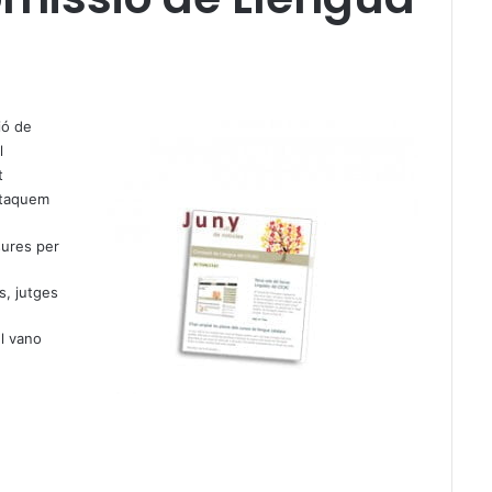
ió de
l
t
estaquem
sures per
ys, jutges
el vano