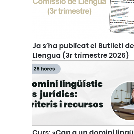
l
l
d
e
l
’
A
Ja s’ha publicat el Butlletí d
d
v
Llengua (3r trimestre 2026)
o
c
a
c
i
a
C
a
t
a
l
a
Curs: «Cap a un domini lingüís
n