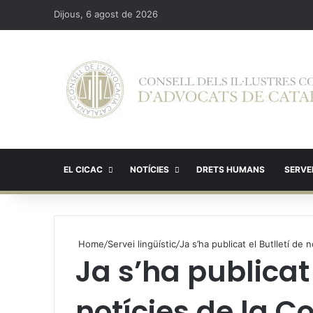
Dijous, 6 agost de 2026
EL CICAC
NOTÍCIES
DRETS HUMANS
SERVEI
Home
/
Servei lingüístic
/
Ja s’ha publicat el Butlletí de
Ja s’ha publicat 
notícies de la C