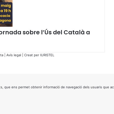
a
r
e
n
f
o
Jornada sobre l’Ús del Català a
r
m
a
c
ta
|
Avís legal
| Creat per
IURISTEL
i
o
n
s
i
n
s, que ens permet obtenir informació de navegació dels usuaris que ac
t
e
r
n
a