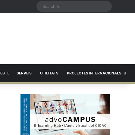
X
Search
for
EES
SERVEIS
UTILITATS
PROJECTES INTERNACIONALS