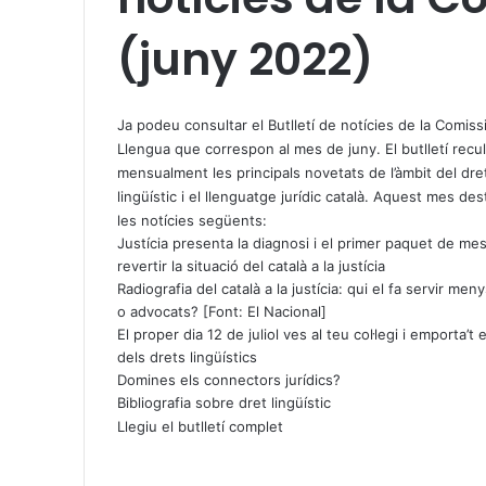
(juny 2022)
X
W
T
h
e
Ja podeu consultar el Butlletí de notícies de la Comiss
a
l
Llengua que correspon al mes de juny. El butlletí recul
t
e
mensualment les principals novetats de l’àmbit del dre
s
g
lingüístic i el llenguatge jurídic català. Aquest mes d
A
r
les notícies següents:
p
a
Justícia presenta la diagnosi i el primer paquet de me
p
m
revertir la situació del català a la justícia
Radiografia del català a la justícia: qui el fa servir men
o advocats? [Font: El Nacional]
El proper dia 12 de juliol ves al teu col·legi i emporta’t 
dels drets lingüístics
Domines els connectors jurídics?
Bibliografia sobre dret lingüístic
Llegiu el butlletí complet
X
W
T