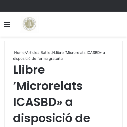
Menu
S
Home
/
Articles Butlletí
/
Llibre ‘Microrelats ICASBD» a
disposició de forma gratuïta
Llibre
‘Microrelats
ICASBD» a
disposició de