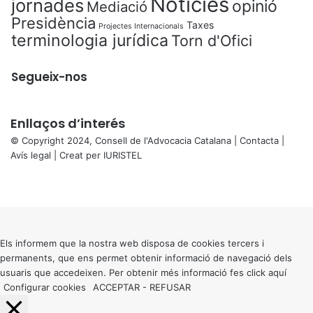
Notícies
jornades
opinió
Mediació
Presidència
Taxes
Projectes Internacionals
terminologia jurídica
Torn d'Ofici
Segueix-nos
Enllaços d’interés
© Copyright 2024, Consell de l'Advocacia Catalana |
Contacta
|
Avís legal
| Creat per
IURISTEL
X
Facebook
X
WhatsApp
Telegram
Viber
Back
to
top
button
Els informem que la nostra web disposa de cookies tercers i
permanents, que ens permet obtenir informació de navegació dels
usuaris que accedeixen. Per obtenir més informació fes click
aquí
Configurar cookies
ACCEPTAR
-
REFUSAR