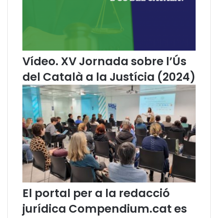
c
a
a
C
c
o
i
m
a
i
i
s
Vídeo. XV Jornada sobre l’Ús
e
s
del Català a la Justícia (2024)
l
i
C
ó
o
d
n
e
s
L
e
l
l
e
l
n
d
g
e
u
l
a
'
a
El portal per a la redacció
A
m
jurídica Compendium.cat es
d
b
v
m