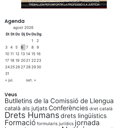
t
J
o
r
Agenda
d
agost 2026
i
Dl
Dt
Dc
Dj
Dv
Ds
Dg
1
2
3
4
5
6
7
8
9
10
11
12
13
14
15
16
17
18
19
20
21
22
23
24
25
26
27
28
29
30
31
« jul.
set. »
Veus
Butlletins de la Comissió de Llengua
Conferències
català als jutjats
dret català
Drets Humans
drets lingüístics
Formació
jornada
formularis jurídics