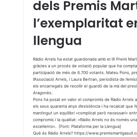
dels Premis Mart
l’exemplaritat e
llengua
X
W
T
h
e
Ràdio Arrels ha estat guardonada amb el IX Premi Martí
a
l
gràcies a un procés de votació popular que ha compta
t
e
participació de més de 6.700 votants. Mateu Pons, pr
s
g
l’Associació Arrels, i Laura Bertran, periodista de l’emi
A
r
els encarregats de recollir el guardó de la mà del pre
p
a
Aragonès.
p
m
Pons ha posat en valor el compromís de Ràdio Arrels a
els seus quaranta anys d’existència i ha recalcat que l
mantingut un equilibri «complicat però necessari» ent
compromís i la qualitat: «Ràdio Arrels no és només un
excel·lents». [Font: Plataforma per la Llengua]
Què és Ràdio Arrels?
https://www.premismartigasull.c