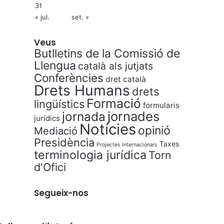
31
« jul.
set. »
Veus
Butlletins de la Comissió de
Llengua
català als jutjats
Conferències
dret català
Drets Humans
drets
Formació
lingüístics
formularis
jornades
jornada
jurídics
Notícies
opinió
Mediació
Presidència
Taxes
Projectes Internacionals
terminologia jurídica
Torn
d'Ofici
Segueix-nos