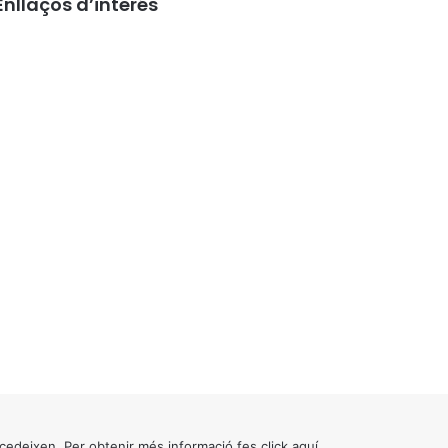
Enllaços d’interés
cedeixen. Per obtenir més informació fes click
aquí