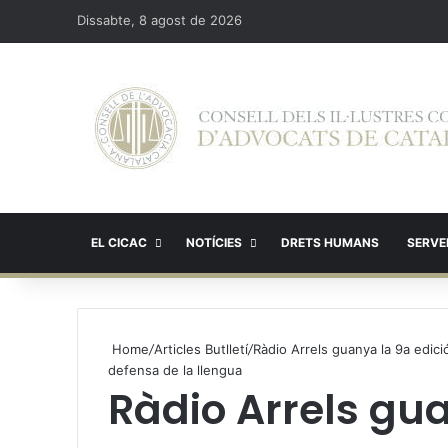
Dissabte, 8 agost de 2026
EL CICAC
NOTÍCIES
DRETS HUMANS
SERVEI
Home
/
Articles Butlletí
/
Ràdio Arrels guanya la 9a edició
defensa de la llengua
Ràdio Arrels gua