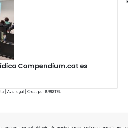
l
s
m
é
s
v
u
l
n
e
jurídica Compendium.cat es
r
a
t
s
:
ta
|
Avís legal
| Creat per
IURISTEL
c
o
m
q
u
e
s, que ens permet obtenir informació de navegació dels usuaris que ac