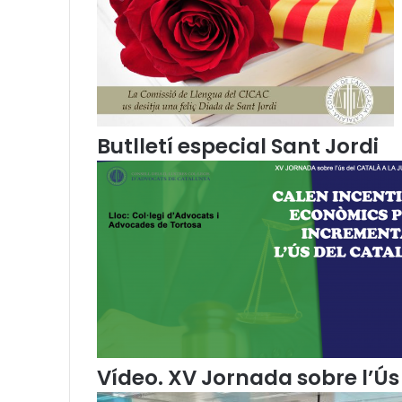
C
:
A
p
l
i
c
a
Butlletí especial Sant Jordi
c
i
ó
a
l
a
p
r
à
c
t
i
Vídeo. XV Jornada sobre l’Ús 
c
a