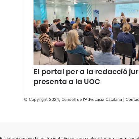
d
e
l
a
l
l
e
i
8
/
El portal per a la redacció 
2
0
presenta a la UOC
2
1
e
© Copyright 2024, Consell de l'Advocacia Catalana |
Contac
n
X
r
Facebook
X
WhatsApp
Telegram
Viber
e
Back
l
to
a
top
c
button
Els informem que la nostra web disposa de cookies tercers i permanent