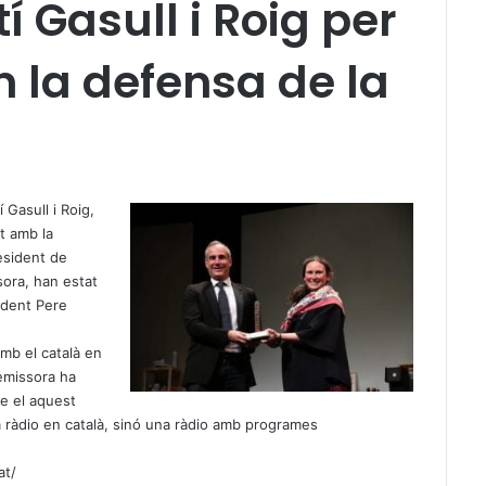
í Gasull i Roig per
n la defensa de la
 Gasull i Roig,
t amb la
esident de
ssora, han estat
sident Pere
mb el català en
’emissora ha
re el aquest
a ràdio en català, sinó una ràdio amb programes
at/