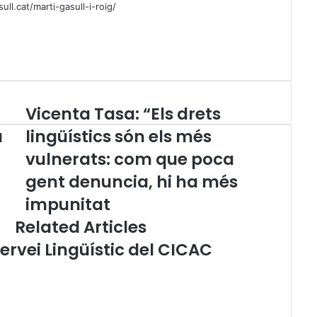
ll.cat/marti-gasull-i-roig/
Vicenta Tasa: “Els drets
V
i
a
lingüístics són els més
c
vulnerats: com que poca
e
n
gent denuncia, hi ha més
t
a
impunitat
T
Related Articles
a
s
ervei Lingüístic del CICAC
a
:
“
E