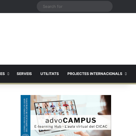
X
Search
for
EES
SERVEIS
UTILITATS
PROJECTES INTERNACIONALS