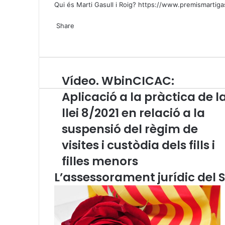
Qui és Marti Gasull i Roig?
https://www.premismartigasu
X
W
T
Share
h
e
X
a
l
W
T
S
P
t
e
h
e
h
r
s
g
a
l
a
i
A
r
t
e
r
n
Vídeo. WbinCICAC:
V
p
a
s
g
e
t
í
p
m
A
r
v
Aplicació a la pràctica de l
d
p
a
i
llei 8/2021 en relació a la
e
p
m
a
o
E
suspensió del règim de
.
m
W
visites i custòdia dels fills i
a
b
i
filles menors
i
l
n
L’assessorament jurídic del S
C
I
C
A