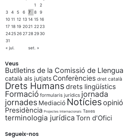
1
2
3
4
5
6
7
8
9
10
11
12
13
14
15
16
17
18
19
20
21
22
23
24
25
26
27
28
29
30
31
« jul.
set. »
Veus
Butlletins de la Comissió de Llengua
Conferències
català als jutjats
dret català
Drets Humans
drets lingüístics
Formació
jornada
formularis jurídics
Notícies
jornades
opinió
Mediació
Presidència
Taxes
Projectes Internacionals
terminologia jurídica
Torn d'Ofici
Segueix-nos