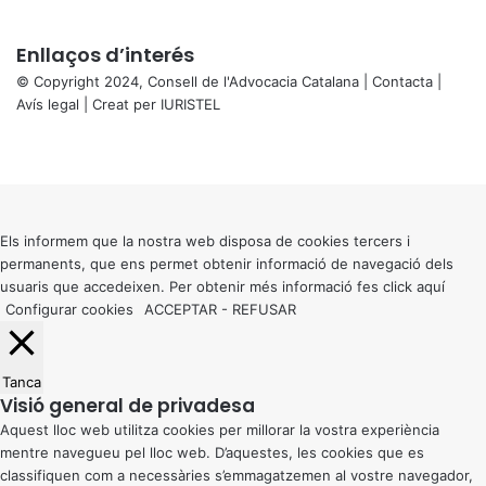
Enllaços d’interés
© Copyright 2024, Consell de l'Advocacia Catalana |
Contacta
|
Avís legal
| Creat per
IURISTEL
X
Facebook
X
WhatsApp
Telegram
Viber
Back
to
top
button
Els informem que la nostra web disposa de cookies tercers i
permanents, que ens permet obtenir informació de navegació dels
usuaris que accedeixen. Per obtenir més informació fes click
aquí
Configurar cookies
ACCEPTAR
-
REFUSAR
Tanca
Visió general de privadesa
Aquest lloc web utilitza cookies per millorar la vostra experiència
mentre navegueu pel lloc web. D’aquestes, les cookies que es
classifiquen com a necessàries s’emmagatzemen al vostre navegador,