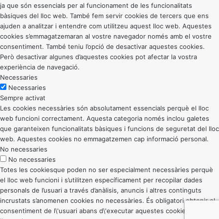
ja que són essencials per al funcionament de les funcionalitats
bàsiques del lloc web. També fem servir cookies de tercers que ens
ajuden a analitzar i entendre com utilitzeu aquest lloc web. Aquestes
cookies s’emmagatzemaran al vostre navegador només amb el vostre
consentiment. També teniu l’opció de desactivar aquestes cookies.
Però desactivar algunes d’aquestes cookies pot afectar la vostra
experiència de navegació.
Necessaries
Necessaries
Sempre activat
Les cookies necessàries són absolutament essencials perquè el lloc
web funcioni correctament. Aquesta categoria només inclou galetes
que garanteixen funcionalitats bàsiques i funcions de seguretat del lloc
web. Aquestes cookies no emmagatzemen cap informació personal.
No necessaries
No necessaries
Totes les cookiesque poden no ser especialment necessàries perquè
el lloc web funcioni i s’utilitzen específicament per recopilar dades
personals de l’usuari a través d’anàlisis, anuncis i altres continguts
incrustats s’anomenen cookies no necessàries. És obligatori obtenir el
consentiment de l\'usuari abans d\'executar aquestes cookies al vostre