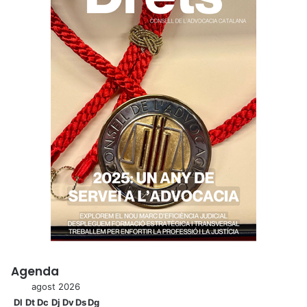
Agenda
agost 2026
Dl
Dt
Dc
Dj
Dv
Ds
Dg