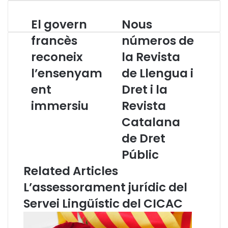
El govern
Nous
E
N
l
o
francès
números de
g
u
reconeix
la Revista
o
s
v
n
l’ensenyam
de Llengua i
e
ú
r
ent
m
Dret i la
n
e
immersiu
Revista
f
r
r
o
Catalana
a
s
de Dret
n
d
c
e
Públic
è
l
Related Articles
s
a
r
R
L’assessorament jurídic del
e
e
Servei Lingüístic del CICAC
c
v
o
i
n
s