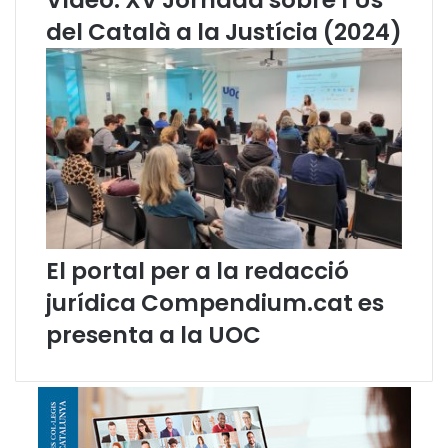
Vídeo. XV Jornada sobre l’Ús
s
v
del Català a la Justícia (2024)
i
i
u
s
t
a
C
a
t
a
l
a
n
a
El portal per a la redacció
d
jurídica Compendium.cat es
e
D
presenta a la UOC
r
e
t
P
ú