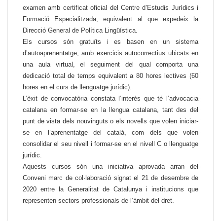
examen amb certificat oficial del Centre d’Estudis Jurídics i
Formació Especialitzada, equivalent al que expedeix la
Direcció General de Política Lingüística.
Els cursos són gratuïts i es basen en un sistema
d’autoaprenentatge, amb exercicis autocorrectius ubicats en
una aula virtual, el seguiment del qual comporta una
dedicació total de temps equivalent a 80 hores lectives (60
hores en el curs de llenguatge jurídic).
L’èxit de convocatòria constata l’interès que té l’advocacia
catalana en formar-se en la llengua catalana, tant des del
punt de vista dels nouvinguts o els novells que volen iniciar-
se en l’aprenentatge del català, com dels que volen
consolidar el seu nivell i formar-se en el nivell C o llenguatge
jurídic.
Aquests cursos són una iniciativa aprovada arran del
Conveni marc de col·laboració signat el 21 de desembre de
2020 entre la Generalitat de Catalunya i institucions que
representen sectors professionals de l’àmbit del dret.